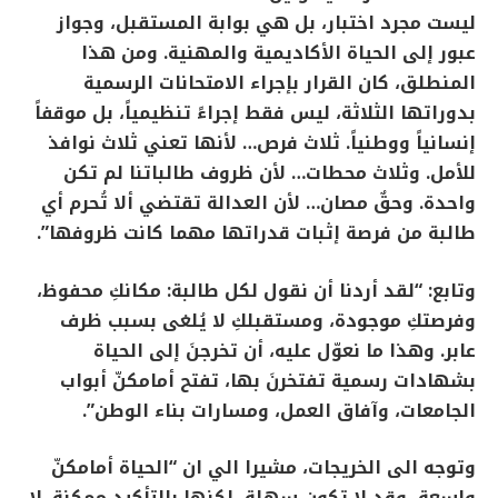
ليست مجرد اختبار، بل هي بوابة المستقبل، وجواز
عبور إلى الحياة الأكاديمية والمهنية. ومن هذا
المنطلق، كان القرار بإجراء الامتحانات الرسمية
بدوراتها الثلاثة، ليس فقط إجراءً تنظيمياً، بل موقفاً
إنسانياً ووطنياً. ثلاث فرص… لأنها تعني ثلاث نوافذ
للأمل. وثلاث محطات… لأن ظروف طالباتنا لم تكن
واحدة. وحقٌ مصان… لأن العدالة تقتضي ألا تُحرم أي
طالبة من فرصة إثبات قدراتها مهما كانت ظروفها”.
وتابع: “لقد أردنا أن نقول لكل طالبة: مكانكِ محفوظ،
وفرصتكِ موجودة، ومستقبلكِ لا يُلغى بسبب ظرف
عابر. وهذا ما نعوّل عليه، أن تخرجنَ إلى الحياة
بشهادات رسمية تفتخرنَ بها، تفتح أمامكنّ أبواب
الجامعات، وآفاق العمل، ومسارات بناء الوطن”.
وتوجه الى الخريجات، مشيرا الي ان “الحياة أمامكنّ