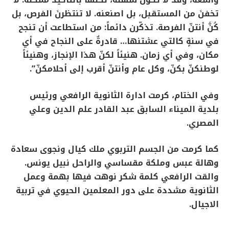
واسعة، وقد لا تكون سهلة، لكنها بالتأكيد ممكنة. لا
تخفنَ من المستقبل، بل اصنعنه. لا تنتظرنَ الفرص، بل
كُنَّ أنتنّ الفرصة. تذكّرن دائماً: من استطاعت أن تنجح
في سنةٍ كالتي عشتنها… قادرةٌ على النجاح في أي
مكان، وفي أي زمان. هنيئاً لكنّ هذا الإنجاز، وهنيئاً
لوطنكنّ بكنّ، وكل عام وأنتنّ أقرب إلى أحلامكنّ”.
وفي الختام، كرمت ادارة الثانوية الرافعي ورئيس
بلدية الميناء السابق عبد القادر علم الدين وعلي
المصري.
كما كرمت من الجسم التربوي ملك كيال ونجوى سعادة
وهالة عبس وملكة مقساسي والراحل نبيل يونس.
والقت الرافعي كلمة شكر نوهت فيها بهمة وعمل
الثانوية مشددة على دور المعلمين الحيوي في تربية
الاجيال.