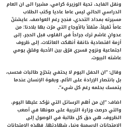
ونقل الفايد، تحية الوزيرة كرامي، مشيرا الى ان العام
الدراسي الحالي ليس عاما عاديا وكتب الطلاب
مسيرته بمداد التحدي، فنجح رغم العواصف. عايشتنّ
عاماً ثقيلاً، مثقلاً بالأوجاع التي مرّت بها بلادنا؛ من
عدوانٍ غاشم ترك جراحاً في القلوب قبل الحجر، إلى
أزمة اقتصادية خانقة أنهكت العائلات، إلى ظروف
اجتماعية ونزوح قسري فرّق بين الأحبة وقلقٍ يومي
عاشته البيوت.
وقال: “ان الحفل اليوم لا يحتفي بتخرّج طالبات فحسب،
بل بانتصار الإرادة على الألم، وبقوة الإنسان عندما
يتمسك بحلمه رغم كل شيء”.
اضاف: “إن من أهم الرسائل التي نؤكد عليها اليوم،
والتي حرصت وزارة التربية على صونها في أصعب
الظروف، هي حق كل طالبة في الوصول إلى
الامتحانات الرسمية ونيل شهادتها. فهذه الامتحانات