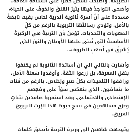
الطبيعةِ، وأصبحت تشكلُ خطراً على السلامةِ العامة…
وأضحى التواجدُ فيها يثيرُ القلقَ والخوفَ على الحياة،
مشددة على أنَّ أسرة ثانوية أندرية نحاس بقيت نابضةً
بالأمل، وتؤدي رسالتَها التربوية بالرغم من كلِّ
الصعوبات والتحديات، تؤمنُ بأن التربيةَ هي الركيزةُ
الأساسيةُ التي تُبنى عليها الأوطان والنورُ الذي
يُشرقُ في أصعبِ الظروف…
وأشارت بالتالي الي ان أساتذة الثانوية لم يكتفوا
بنقلِ المعرفة، بل زرعوا الثقةَ، وأوقدوا شعلةَ الأمل،
ورافقوا التلميذات بكلّ صبرٍ وإخلاص، بالرغم من فُتات
ما يتقاضون، الذي ينعكس سؤاً على وضعِهم
الإقتصادي والاجتماعي، وقد استمروا صامدين بثباتٍ
وعزمٍ مساهمين في نسجِ خيوطَ هذا الإرثِ التربويّ
العريق.
وتوجهت شاهين الى وزيرة التربية بأصدق كلمات