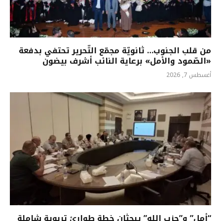
من قلب الجنوب… ثانويّة مجمّع التّحرير تحتفي بدفعة
«الصّمود والأمل» برعاية النائب أشرف بيضون
أغسطس 7, 2026
“أمل” و”حزب الله” يبحثان خطة طوارئ تربوية شاملة