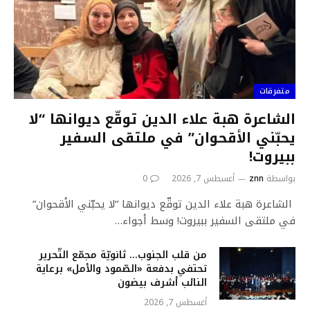
متفرقات
الشاعرة هبة علاء الدين توقّع ديوانها “لا
يحبّني الأقحوان” في ملتقى السفير
ببيروت!
بواسطة
znn
أغسطس 7, 2026
0
الشاعرة هبة علاء الدين توقّع ديوانها “لا يحبّني الأقحوان”
في ملتقى السفير ببيروت! وسط أجواء…
من قلب الجنوب… ثانويّة مجمّع التّحرير
تحتفي بدفعة «الصّمود والأمل» برعاية
النائب أشرف بيضون
أغسطس 7, 2026