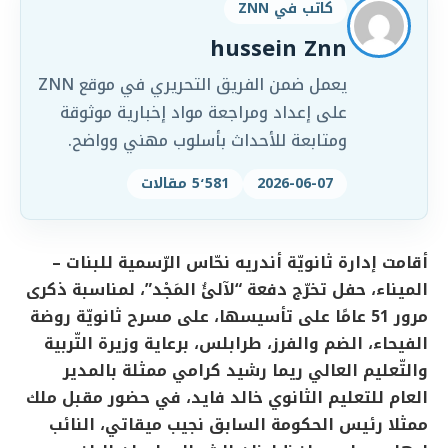
كاتب في ZNN
hussein Znn
يعمل ضمن الفريق التحريري في موقع ZNN
على إعداد ومراجعة مواد إخبارية موثوقة
ومتابعة للأحداث بأسلوب مهني وواضح.
2026-06-07
5٬581 مقالات
أقامت إدارة ثانويّة أندريه نحّاس الرّسمية للبنات –
الميناء، حفل تخرّج دفعة “لآلئُ المَجْد”، لمناسبة ذكرى
مرور 51 عامًا على تأسيسها، على مسرح ثانويّة روضة
الفيحاء، الضم والفرز، طرابلس، برعاية وزيرة التّربية
والتّعليم العالي ريما رشيد كرامي ممثلة بالمدير
العام للتعليم الثانوي خالد فايد، في حضور مقبل ملك
ممثلا رئيس الحكومة السابق نجيب ميقاتي، النائب