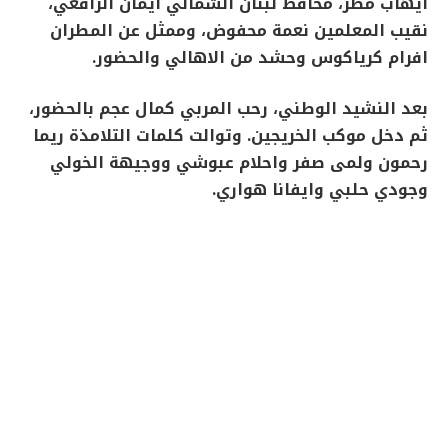
ايهاب مطر، محافظ لبنان الشمالي ايمان الرافعي،
نقيب المعلمين نعمة محفوض، وممثل عن المطران
افرام كرياكوس وحشد من الاهالي والحضور.
بعد النشيد الوطني، رحب المربي كمال عجم بالحضور،
ثم دخل موكب الخريجين. وتوالت كلمات التلامذة ريما
رحمون ولمى صفر واحلام عبوشي ووجيهة الخولي
وجودي حلبي وايفانا هواري.