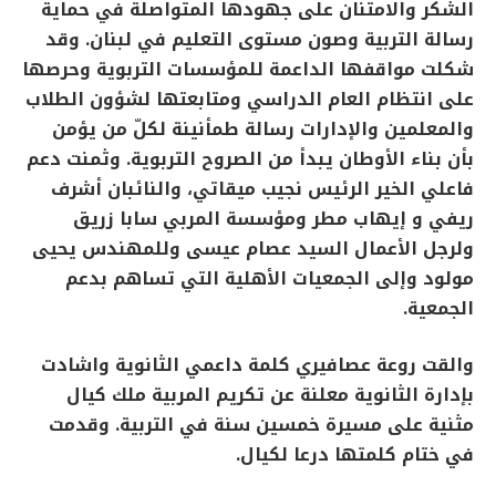
الشكر والامتنان على جهودها المتواصلة في حماية
رسالة التربية وصون مستوى التعليم في لبنان. وقد
شكلت مواقفها الداعمة للمؤسسات التربوية وحرصها
على انتظام العام الدراسي ومتابعتها لشؤون الطلاب
والمعلمين والإدارات رسالة طمأنينة لكلّ من يؤمن
بأن بناء الأوطان يبدأ من الصروح التربوية. وثمنت دعم
فاعلي الخير الرئيس نجيب ميقاتي، والنائبان أشرف
ريفي و إيهاب مطر ومؤسسة المربي سابا زريق
ولرجل الأعمال السيد عصام عيسى وللمهندس يحيى
مولود وإلى الجمعيات الأهلية التي تساهم بدعم
الجمعية.
والقت روعة عصافيري كلمة داعمي الثانوية واشادت
بإدارة الثانوية معلنة عن تكريم المربية ملك كيال
مثنية على مسيرة خمسين سنة في التربية. وقدمت
في ختام كلمتها درعا لكيال.