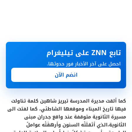
تابع ZNN على تيليغرام
احصل على آخر الأخبار فور حدوثها.
انضم الآن
كما ألقت مديرة المدرسة تيريز شاهين كلمة تناولت
فيها تاريخ الميناء وموقعها الشاطئي، كما لفتت الى
مسيرة الثانوية متوقفة عند واقع جدران مبنى
الثانوية،الذي أثقلَتْه السنون وأرهقَتْه عواملُ