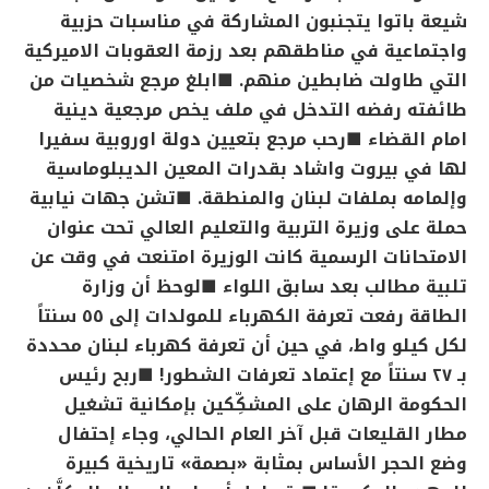
شيعة باتوا يتجنبون المشاركة في مناسبات حزبية
واجتماعية في مناطقهم بعد رزمة العقوبات الاميركية
التي طاولت ضابطين منهم.
■ابلغ مرجع شخصيات من
طائفته رفضه التدخل في ملف يخص مرجعية دينية
امام القضاء
■رحب مرجع بتعيين دولة اوروبية سفيرا
لها في بيروت واشاد بقدرات المعين الديبلوماسية
وإلمامه بملفات لبنان والمنطقة.
■تشن جهات نيابية
حملة على وزيرة التربية والتعليم العالي تحت عنوان
الامتحانات الرسمية كانت الوزيرة امتنعت في وقت عن
تلبية مطالب بعد سابق
اللواء
■لوحظ أن وزارة
الطاقة رفعت تعرفة الكهرباء للمولدات إلى ٥٥ سنتاً
لكل كيلو واط، في حين أن تعرفة كهرباء لبنان محددة
بـ ٢٧ سنتاً مع إعتماد تعرفات الشطور!
■ربح رئيس
الحكومة الرهان على المشكِّكين بإمكانية تشغيل
مطار القليعات قبل آخر العام الحالي، وجاء إحتفال
وضع الحجر الأساس بمثابة «بصمة» تاريخية كبيرة