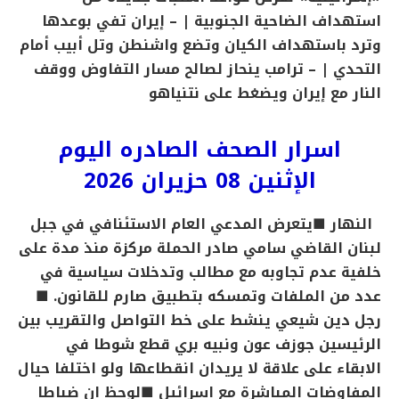
استهداف الضاحية الجنوبية |
– إيران تفي بوعدها
وترد باستهداف الكيان وتضع واشنطن وتل أبيب أمام
التحدي |
– ترامب ينحاز لصالح مسار التفاوض ووقف
النار مع إيران ويضغط على نتنياهو
اسرار الصحف الصادره اليوم
الإثنين 08 حزيران 2026
النهار
■يتعرض المدعي العام الاستئنافي في جبل
لبنان القاضي سامي صادر الحملة مركزة منذ مدة على
خلفية عدم تجاوبه مع مطالب وتدخلات سياسية في
عدد من الملفات وتمسكه بتطبيق صارم للقانون.
■
رجل دين شيعي ينشط على خط التواصل والتقريب بين
الرئيسين جوزف عون ونبيه بري قطع شوطا في
الابقاء على علاقة لا يريدان انقطاعها ولو اختلفا حيال
المفاوضات المباشرة مع اسرائیل
■لوحظ ان ضباطا