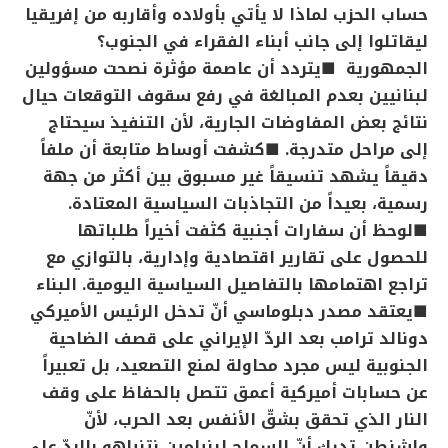
حساب الحزب لماذا لا يأتي بأولاده وأقاربه من إفريقيا
ليقاتلوا إلى جانب أبناء الفقراء في الجنوب؟
الجمهورية
■يتردد أن عاصمة مؤثرة نصحت مسؤولين
لبنانيين بعدم المبالغة في رفع سقوف التوقعات حيال
نتائج بعض المفاوضات الجارية، لأن التنفيذ سيحتاج
إلى مراحل متدرجة.
■كشفت أوساط متابعة أن ملفاً
دقيقاً يشهد تنسيقاً غير مسبوق بين أكثر من جهة
رسمية، بعيداً من التجاذبات السياسية المعتادة.
■لوحظ أن سفارات أجنبية كثفت أخيراً طلباتها
للحصول على تقارير اقتصادية وإدارية، بالتوازي مع
تراجع اهتمامها بالتفاصيل السياسية اليومية.
البناء
■يعتقد مصدر دبلوماسي أنّ تدخل الرئيس الأميركي
دونالد ترامب بعد الردّ الإيراني على قصف الضاحية
الجنوبية ليس مجرد محاولة لمنع التصعيد، بل تعبيراً
عن حسابات أميركية أعمق تتصل بالحفاظ على وقف
النار الذي تحقق بشقّ الأنفس بعد الحرب، لأنّ
واشنطن تدرك أنّ السماح لبنيامين نتنياهو بالردّ على