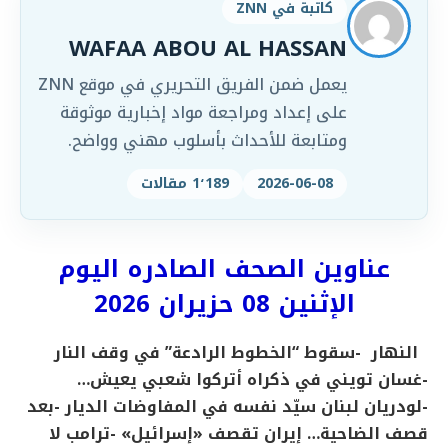
كاتبة في ZNN
WAFAA ABOU AL HASSAN
يعمل ضمن الفريق التحريري في موقع ZNN
على إعداد ومراجعة مواد إخبارية موثوقة
ومتابعة للأحداث بأسلوب مهني وواضح.
2026-06-08
1٬189 مقالات
عناوين الصحف الصادره اليوم
الإثنين 08 حزيران 2026
النهار
-سقوط “الخطوط الرادعة” في وقف النار
-غسان تويني في ذكراه أتركوا شعبي يعيش…
-لودريان لبنان سيّد نفسه في المفاوضات
الديار
-بعد
قصف الضاحية… إيران تقصف «إسرائيل»
-ترامب لا