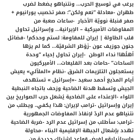
يرغب في توسيع الحرب… ونتنياهو يضغط لضرب
طهران
-معادلة “نعم ولكن”: صفر تخصيب يورانيوم +
صفر قنبلة نوويّة
الأخبار
-ساعات صعبة من
المفاوضات الأميركية – الإيرانية… وإسرائيل تحاول
قلب الطاولة | إيران للمقاومة: لستم وحدكم!
-فضائل
جنون جوزيف عون
-زَوْطَر الشرقيّة… كما لم يرَها
أهلُها!
نداء الوطن
-إيران تحاول إحياء “وحدة
الساحات”
-حامات بعد القليعات… الأميركيون
يستعجلون التلزيمات
الشرق
-نظام «الملاّلي» يعيش
أيام المذيع أحمد سعيد
-«إسرائيل » تستهدف
الجيش وتسقط هدنة الضاحية وزحف باتجاه النبطية
اللواء
-الإعتداء على الضاحية يُشعل حرب الصواريخ بين
إيران وإسرائيل
-ترامب لإيران: هذا يكفي.. ويطلب من
نتنياهو عدم الردّ لإنقاذ المفاوضات
الجمهورية
-ترامب: سأطلب من إسرائيل عدم الرد
-ضربة الضاحية
تهدد بإشعال الجبهة الإقليمية
البناء
-محاولة
«إسرائيلية» لفرض قواعد اشتباك جديدة من