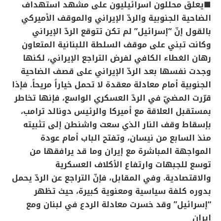
■يعلق محللون اسرائيليون على مشهد استهداف
الضاحية الجنوبية والردّ الإيراني والموقف الأميركي
بالقول إنّ “إسرائيل” لم تكن تتوقع الردّ الإيراني
وكانت تبني على موقف السلطة اللبنانية المتعاون
رهان الغطاء الكافي لفرض التراجع الإيراني، لكنها
وجدت نفسها بعد الردّ الإيراني على قصف الضاحية
الجنوبية أمام معادلة معقدة لا تحمل خياراً مريحاً. فإذا
قرّرت المضيّ في الردّ العسكري الواسع، فإنها تخاطر
بمستقبل العلاقة مع أميركا والرئيس دونالد ترامب،
بإسقاط وقف النار الذي سعت واشنطن إلى تثبيته
منذ السابع من نيسان، وتفتح الباب أمام عودة
المواجهة المباشرة مع إيران وما قد يرافقها من
توسع للجبهات وارتفاع الأكلاف العسكرية
والاقتصادية. وفي المقابل، فإنّ التراجع عن الردّ يحمل
بدوره كلفة سياسية ومعنوية كبيرة، حيث تظهر
“إسرائيل” وقد خسرت معادلة الردع في لبنان ومع
إيران