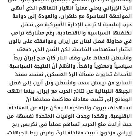
الردّ الإيراني يعني عملياً انهيار التفاهم الذي أنهى
المواجهة المباشرة مع طهران، والعودة إلى دوامة
حرب إقليمية لا ترغب الإدارة الأميركية في تحمّل
تكلفتها السياسية والاقتصادية. رغم مشاركة ترامب
في محاولة فصل لبنان عن إيران وموافقته على بالون
اختبار استهداف الضاحية، لكن الثمن الذي دفعته
واشنطن للحفاظ على وقف النار كان منح إيران ربحاً
سياسياً ومعنوياً واضحاً. والأهمّ أنّ النتيجة السياسية
للأحداث تجاوزت مسألة الردّ العسكري نفسه. فمنذ
السابع من نيسان سعت واشنطن وتل أبيب إلى فصل
الجبهة اللبنانية عن نتائج الحرب مع إيران، بينما انتهت
الوقائع إلى تثبيت معادلة معاكسة مفادها أنّ
استهداف بيروت والضاحية لا يمكن عزله عن المعادلة
الإقليمية. وهكذا وجدت الولايات المتحدة نفسها، من
حيث أرادت منع الحرب، تساهم عملياً في تكريس ربح
إيراني مزدوج: تثبيت معادلة الردّ، وفرض ربط الجبهات.