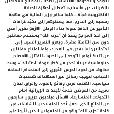
للعهد والحكومة!
■يتساءل أصحاب المصالح المكلَّفين
بالضرائب عن «أسباب» تعطيل أجهزة الجباية
الألكترونية فجأة،.. كلما سافر وزير المالية في مهمة
رسمية إلى الخارج، مما يضطرهم إلى تكبُّد غرامات
التأخير عن الدفع عنوة!
نداء الوطن
■رُفِع تقرير أمني
إلى أحد المراجع يُفنِّد أن “حزب الله” يستخدم مقاتلين
دون سن الثامنة عشرة، ويعزو التقرير السبب إلى
احتمالين: إما نقص في العديد، وإما امتناع مقاتلين
عن تلبية أوامر التوجه إلى الجنوب للقتال.
■‏مصادر
دبلوماسية عربية تحذر من خطر عودة الاغتيالات، وسط
مخاوف من لجوء الحرس الثوري إلى استخدام الساحة
اللبنانية لتوجيه رسائل عبر استهداف شخصيات
سياسية. الهدف فرض وقائع بالقوة، وإغراق لبنان
بمزيد من الفوضى خدمةً لأجندات الإيرانية أمام
التحولات المتسارعة.
■سأل قياديون حزبيون سابقون
عن المانع الذي يجعل أحد المتسيدين للشاشات من
قادة “حزب الله” وهو من المتمولين الذين أثروا على