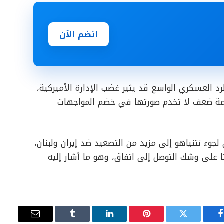
انضم الآن
لرد العسكري الواسع قد يثير غضب الإدارة الأميركية،
علامة ضعف لا تخدم صورتها في خضم المواجهات
لجوء نتنياهو إلى مزيد من التصعيد ضد إيران ولبنان،
ا على وشك التوصل إلى اتفاق، وهو ما أشار إليه
فيسبوك
تويتر
بينتيريست
لينكدإن
Tumblr
البريد