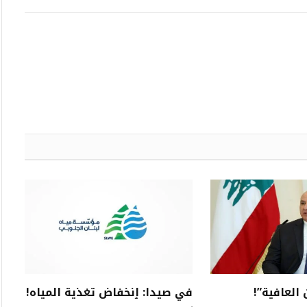
الإلكتروني
العافية”!
في صيدا: ٳنخفاض تغذية المياه!