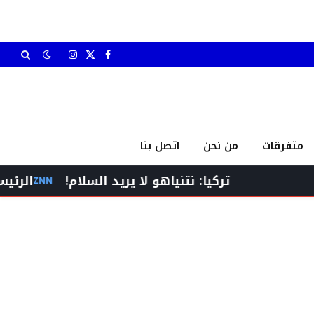
X
فيسبوك
الانستغرام
(Twitter)
متفرقات
من نحن
اتصل بنا
تركيا: نتنياهو لا يريد السلام!
الرئيس برّي إس