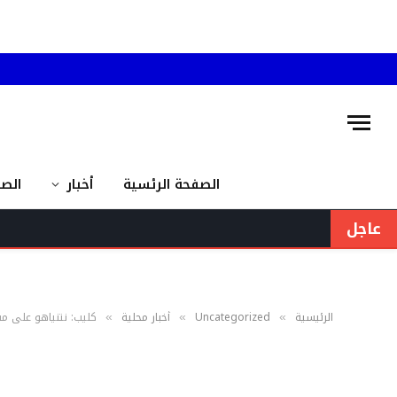
الصفحة الرئسية
أخبار
الص
عاجل
الرئيسية
Uncategorized
أخبار محلية
كليب: نتنياهو على مف
»
»
»