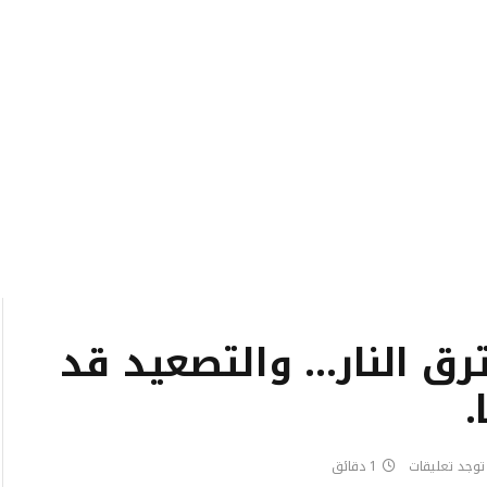
رق النار… والتصعيد قد
.
 توجد تعليقات
1 دقائق