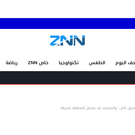
حف اليوم
الطقس
تكنولوجيا
خاص ZNN
رياضة
ترق النار… والتصعيد قد يشعل المنطقة بأسرها.