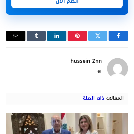
انضم الآن
فيسبوك
تويتر
بينتيريست
لينكدإن
Tumblr
البريد
الإلكترو
hussein Znn
موقع
الويب
المقالات
ذات الصلة