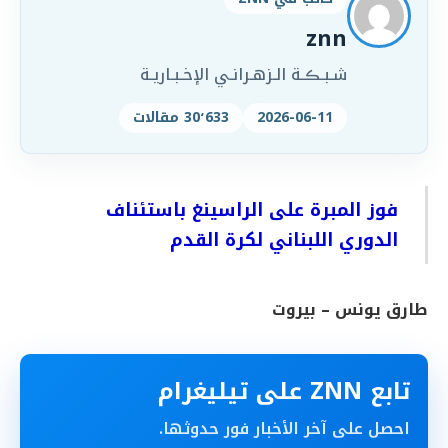
znn
شـبـڪـة الـزهـرانـي الإخـبـاريـة
2026-06-11
30٬633 مقالات
فوز المبرة على الراسينغ باستئناف
الدوري اللبناني لكرة القدم
طارق يونس – بيروت
تابع ZNN على تيليغرام
احصل على آخر الأخبار فور حدوثها.