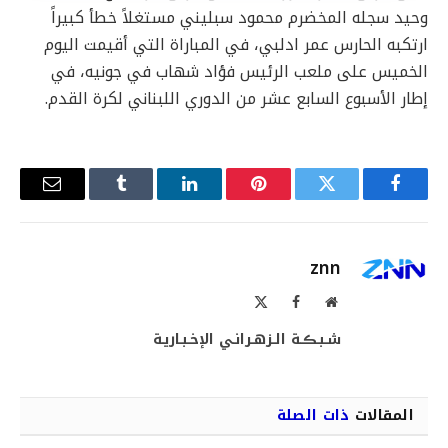
وحيد سجله المخضرم محمود سبليني مستغلاً خطأ كبيراً
ارتكبه الحارس عمر ادلبي، في المباراة التي أقيمت اليوم
الخميس على ملعب الرئيس فؤاد شهاب في جونيه، في
إطار الأسبوع السابع عشر من الدوري اللبناني لكرة القدم.
فيسبوك
تويتر
بينتيريست
لينكدإن
Tumblr
البريد
الإلكترو
znn
موقع
فيسبوك
X
الويب
(Twitter)
شـبـڪـة الـزهـرانـي الإخـبـاريـة
المقالات
ذات الصلة