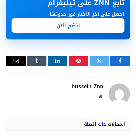
تابع ZNN على تيليغرام
احصل على آخر الأخبار فور حدوثها.
انضم الآن
فيسبوك
تويتر
بينتيريست
لينكدإن
Tumblr
البريد
الإلكترو
hussein Znn
موقع
الويب
المقالات
ذات الصلة