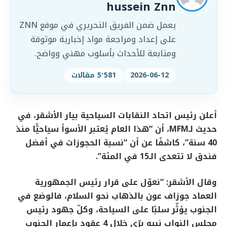
hussein Znn
يعمل ضمن الفريق التحريري في موقع ZNN
على إعداد ومراجعة مواد إخبارية موثوقة
ومتابعة للأحداث بأسلوب مهني وواضح.
2026-06-12
5٬581 مقالات
أعلن رئيس اتحاد النقابات السياحية بيار الأشقر، في
حديث لـMFM، أن “هذا العام يُعتبر الأسوأ سياحيًّا منذ
40 سنة”، كاشفًا عن أن “نسبة الحجوزات في أفضل
فندق لا تتعدى الـ15 في المئة”.
وقال الأشقر: “نعوّل على قرار رئيس الجمهورية
العماد جوزاف عون بالذهاب نحو السلام، فالوضع في
الجنوب يؤثّر سلبًا على السياحة، وكلّ جهود رئيس
مجلس النواب نبيه برّي خلال 4 عقود بإعمار الجنوب