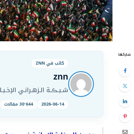
شاركها
كاتب في ZNN
znn
شـبـڪـة الـزهـرانـي الإخـبـار
2026-06-14
30٬644 مقالات