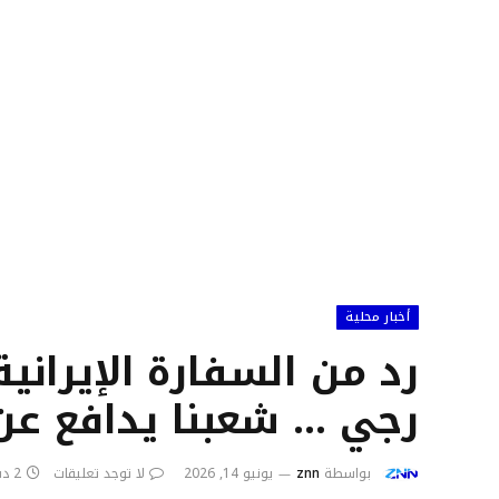
أخبار محلية
رد من السفارة الإيراني
رجي … شعبنا يدافع عن 
بواسطة
znn
يونيو 14, 2026
لا توجد تعليقات
2 دقائق