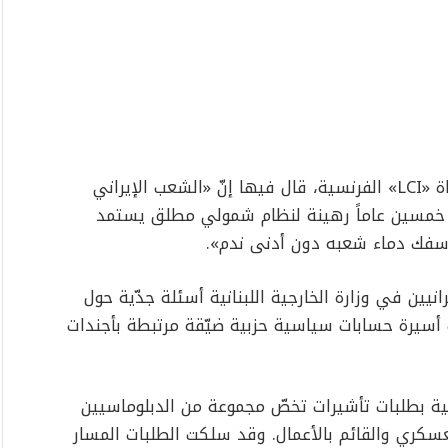
وجاء رد السفارة عقب مقابلة أجراها رجي مع قناة «LCI» الفرنسية، قال فيها إنّ «الشعب الإيراني
 خمسين عاماً رهينة لنظام شمولي مطلق يستمد
 سفك دماء شعبه دون أدنى ندم».
نيين في وزارة الخارجية اللبنانية أسئلة جدّية حول
تت أسيرة حسابات سياسية حزبية ضيّقة مرتبطة بأجندات
نية بطلبات تأشيرات تخصّ مجموعة من الدبلوماسيين
لعسكري والقائم بالأعمال. وقد سلكت الطلبات المسار