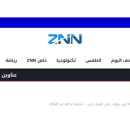
حف اليوم
الطقس
تكنولوجيا
خاص ZNN
رياضة
عناوين وأسرار الصحف الصا
نية في بيروت على الوزير رجي … شعبنا يدافع عن النظام