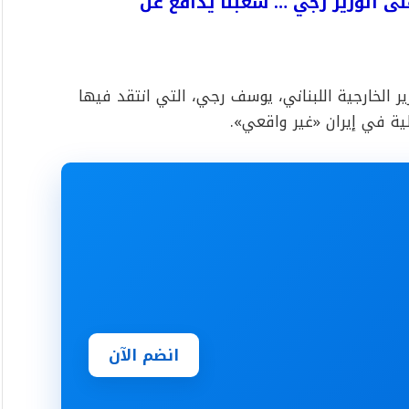
لى الوزير رجي … شعبنا يدافع عن
ير الخارجية اللبناني، يوسف رجي، التي انتقد فيها
خلية في إيران «غير واقعي».
انضم الآن