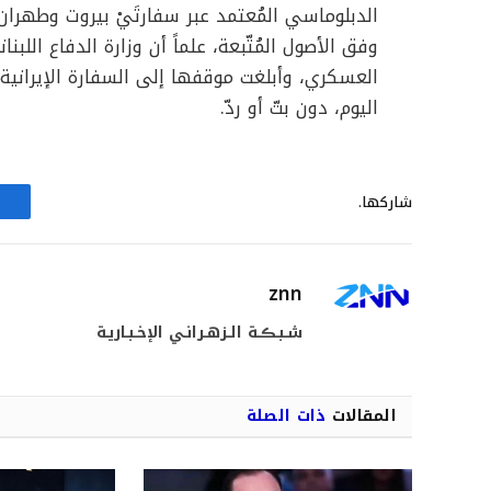
الدبلوماسي المُعتمد عبر سفارتَيْ بيروت وطهران
وفق الأصول المُتّبعة، علماً أن وزارة الدفاع الل
العسكري، وأبلغت موقفها إلى السفارة الإيرانية 
اليوم، دون بتّ أو ردّ.
شاركها.
znn
شـبـڪـة الـزهـرانـي الإخـبـاريـة
المقالات
ذات الصلة