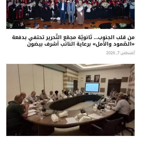
من قلب الجنوب… ثانويّة مجمّع التّحرير تحتفي بدفعة
«الصّمود والأمل» برعاية النائب أشرف بيضون
أغسطس 7, 2026