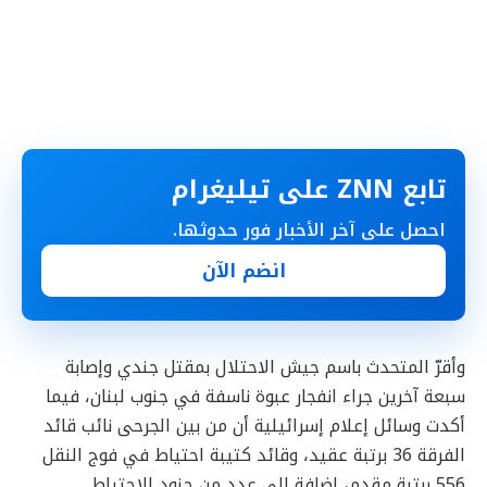
تابع ZNN على تيليغرام
احصل على آخر الأخبار فور حدوثها.
انضم الآن
وأقرّ المتحدث باسم جيش الاحتلال بمقتل جندي وإصابة
سبعة آخرين جراء انفجار عبوة ناسفة في جنوب لبنان، فيما
أكدت وسائل إعلام إسرائيلية أن من بين الجرحى نائب قائد
الفرقة 36 برتبة عقيد، وقائد كتيبة احتياط في فوج النقل
556 برتبة مقدم، إضافة إلى عدد من جنود الاحتياط.