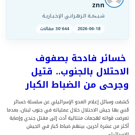
znn
شـبـڪـة الـزهـرانـي الإخـبـاريـة
2026-06-18
30٬644 مقالات
خسائر فادحة بصفوف
الاحتلال بالجنوب.. قتيل
وجرحى من الضباط الكبار
كشفت وسائل إعلام العدو الإسرائيلي عن سلسلة خسائر
مُني بها جيش الاحتلال خلال عملياته في جنوب لبنان، بعدما
تعرضت قواته لهجمات متتالية أدت إلى مقتل جندي وإصابة
أكثر من عشرة آخرين، بينهم ضباط كبار في الجيش
الإسرائيلي.