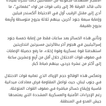
الانفجار استهدف مجموعة من المقاتلين كانت تتحرك بقيادة
نائب قائد الفرقة 36 إلى جانب قوات من لواء “غفعاتي”، ما
أدى إلى مقتل الرقيب أول في الاحتياط ألكسندر فيلين
وإصابة سبعة جنود آخرين، بينهم ثلاثة بجروح متوسطة وأربعة
بجروح طفيفة.
وتأتي هذه الخسائر بعد ساعات فقط من إصابة خمسة جنود
إسرائيليين في هجوم آخر بطائرتين مسيرتين انتحاريتين
استهدفتا قوة عسكرية وقوة إخلاء، ما رفع حصيلة الإصابات
في صفوف قوات الاحتلال خلال أقل من أربعٍ وعشرين ساعة
إلى أكثر من عشرة جرحى، بينهم ضباط كبار.
وتعكس هذه الوقائع حجم الإرباك الذي تعانيه قوات الاحتلال
في جنوب لبنان، حيث تواصل المقاومة فرض معادلات ميدانية
قاسية وإيقاع خسائر مباشرة في صفوف القوات المتوغلة،
رغم الإجراءات الأمنية والعسكرية المشددة التي يعتمدها
جيش العدو في المنطقة.