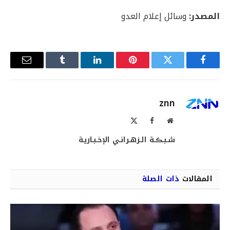
المصدر:
وسائل إعلام العدو
فيسبوك
تويتر
بينتيريست
لينكدإن
Tumblr
البريد
الإلكترو
znn
موقع
فيسبوك
X
الويب
(Twitter)
شـبـڪـة الـزهـرانـي الإخـبـاريـة
المقالات
ذات الصلة