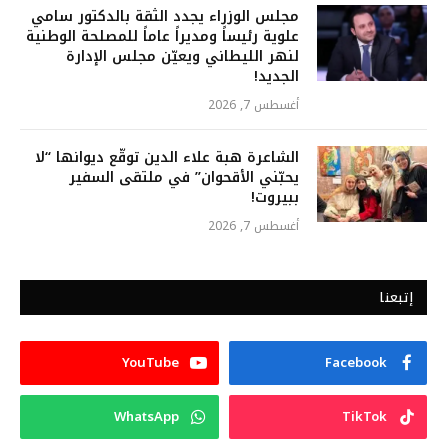
مجلس الوزراء يجدد الثقة بالدكتور سامي
علوية رئيساً ومديراً عاماً للمصلحة الوطنية
لنهر الليطاني ويعيّن مجلس الإدارة
الجديد!
أغسطس 7, 2026
الشاعرة هبة علاء الدين توقّع ديوانها “لا
يحبّني الأقحوان” في ملتقى السفير
ببيروت!
أغسطس 7, 2026
إتبعنا
YouTube
Facebook
WhatsApp
TikTok