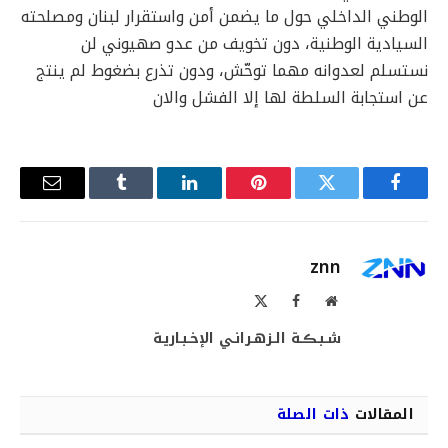
الوطني الداخلي حول ما يضمن أمن واستقرار لبنان ومصلحته
السيادية الوطنية، دون تخويف من عدو صهيوني لن
نستسلم لعدوانه مهما توحّش، ودون تذرع بضغوط لم ينتج
عن استجابة السلطة لها إلا الفشل والان
فيسبوك
تويتر
بينتيريست
لينكدإن
Tumblr
البريد
الإلكترو
znn
موقع
فيسبوك
X
الويب
(Twitter)
شـبـڪـة الـزهـرانـي الإخـبـاريـة
المقالات
ذات الصلة