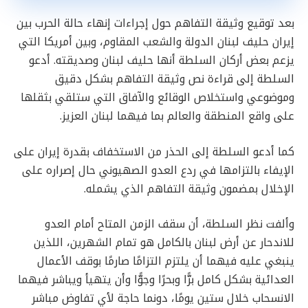
بعد توقيع وثيقة التفاهم حول إجراءات إنهاء حالة الحرب بين
إيران حليف لبنان الدولة والشعب المقاوم، وبين أمريكا التي
يزعم بعض أركان السلطة أنها حليف لبنان وصديقته. أدعو
السلطة إلى قراءة نص وثيقة التفاهم بشكل دقيق
وموضوعي واستخلاص الوقائع والآفاق التي ستلقي بثقلها
على واقع المنطقة والعالم بما فيهما لبنان العزيز.
كما أدعو السلطة إلى الحذر من الاستخفاف بقدرة إيران على
الإيفاء بالتزامها في ردع العدو الصهيوني حال إصراره على
الإخلال بمضمون وثيقة التفاهم الذي يشمله.
وألفت نظر السلطة، أن سقف الزمن المتاح أمام العدو
للاندحار عن أرض لبنان بالكامل هو تمام الشهرين، اللذين
ينبغي عليه فيهما أن يلتزم التزامًا صارمًا بوقف الأعمال
العدائية بشكل كامل برًّا وبحرًا وجوًّا وأن يتهيأ ويباشر فيهما
الانسحاب خلال ستين يومًا، دونما حاجة لأي تفاوض مباشر