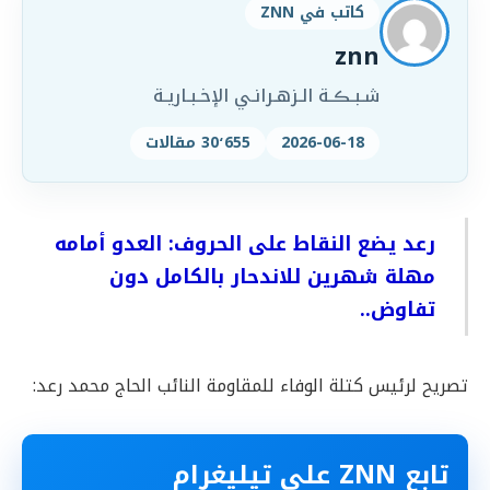
كاتب في ZNN
znn
شـبـڪـة الـزهـرانـي الإخـبـاريـة
2026-06-18
30٬655 مقالات
رعد يضع النقاط على الحروف: العدو أمامه
مهلة شهرين للاندحار بالكامل دون
تفاوض..
تصريح لرئيس كتلة الوفاء للمقاومة النائب الحاج محمد رعد:
تابع ZNN على تيليغرام