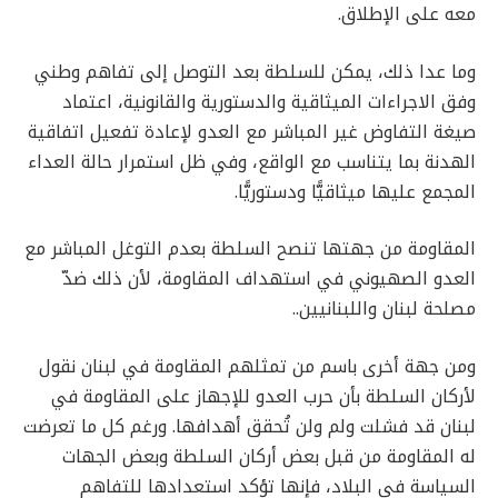
معه على الإطلاق.
وما عدا ذلك، يمكن للسلطة بعد التوصل إلى تفاهم وطني
وفق الاجراءات الميثاقية والدستورية والقانونية، اعتماد
صيغة التفاوض غير المباشر مع العدو لإعادة تفعيل اتفاقية
الهدنة بما يتناسب مع الواقع، وفي ظل استمرار حالة العداء
المجمع عليها ميثاقيًّا ودستوريًّا.
المقاومة من جهتها تنصح السلطة بعدم التوغل المباشر مع
العدو الصهيوني في استهداف المقاومة، لأن ذلك ضدّ
مصلحة لبنان واللبنانيين..
ومن جهة أخرى باسم من تمثلهم المقاومة في لبنان نقول
لأركان السلطة بأن حرب العدو للإجهاز على المقاومة في
لبنان قد فشلت ولم ولن تُحقق أهدافها. ورغم كل ما تعرضت
له المقاومة من قبل بعض أركان السلطة وبعض الجهات
السياسة في البلاد، فإنها تؤكد استعدادها للتفاهم