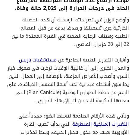
مؤكداً ارتفاع عدد الوفيات المرتبطة بالارتفاع
الحاد في درجات الحرارة إلى
2,025
حالة وفاة.
وأوضح الوزير في تصريحاته الرسمية أن هذه الحصيلة
الكارثية جرى تسجيلها ورصدها بدقة من قبل المصالح
الطبية وهيئات الرعاية الصحية في الفترة الممتدة ما بين
22 إلى 28 حزيران الماضي .
وأشارت التقارير الطبية الصادرة عن
مستشفيات باريس
والمدن الكبرى إلى أن غالبية الوفيات تركزت في صفوف كبار
السن، وأصحاب الأمراض المزمنة، بالإضافة إلى العمال الذين
يمارسون أنشطة ميدانية تحت أشعة الشمس المباشرة، على
الرغم من خطط الطوارئ الوطنية (Plan Canicule) التي
فعلتها الحكومة للحد من أثر الإجهاد الحراري .
وتأتي هذه الأرقام الصادمة لتسلط الضوء مجدداً على
التغيرات المناخية المتطرفة
التي بدأت تضرب القارة
الأوروبية بعنف مع دخول فصل الصيف، وسط تحذيرات