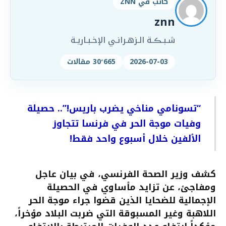
كاتب في ZNN
znn
شـبـڪـة الـزهـرانـي الإخـبـاريـة
2026-07-03
30٬665 مقالات
“تسونامي مناخي يضرب باريس!”.. حصيلة
وفيات موجة الحر في فرنسا تتجاوز
الألفين خلال أسبوع واحد فقط!
كشف وزير الصحة الفرنسي، في بيان عاجل
ومفاجئ، عن تزايد مأساوي في الحصيلة
الإجمالية للضحايا الذين قضوا جراء موجة الحر
اللاهبة وغير المسبوقة التي ضربت البلاد مؤخراً،