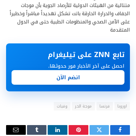
متتالية من الهيئات الدولية للأرصاد الجوية بأن موجات
الجفاف والحرارة الحارقة باتت تشكل تهديداً مباشراً وخطيراً
على الأمن الصحي والمنظومات الطبية حتى في الدول
المتقدمة
تابع ZNN على تيليغرام
احصل على آخر الأخبار فور حدوثها.
انضم الآن
اوروبا
فرنسا
موجة الحر
وفيات
فيسبوك
تويتر
بينتيريست
لينكدإن
Tumblr
البريد