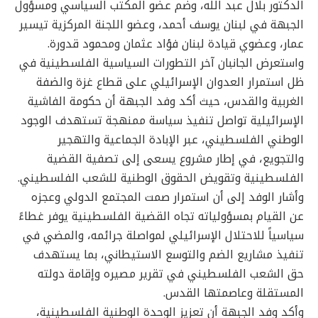
الدكتور بلال عبد الله، وضم عضو المكتب السياسي ومسؤول
الجبهة في لبنان يوسف أحمد، وعضو اللجنة المركزية تيسير
عمار، وعضوي قيادة لبنان فؤاد عثمان ومحمود قدورة.
واستعرض الجانبان آخر التطورات السياسية الفلسطينية في
ظل استمرار العدوان الإسرائيلي على قطاع غزة والضفة
الغربية والقدس، حيث أكد وفد الجبهة أن حكومة الفاشية
الإسرائيلية تواصل تنفيذ سياسة ممنهجة تستهدف الوجود
الوطني الفلسطيني، عبر الإبادة الجماعية والتهجير
والتجويع، في إطار مشروع يسعى إلى تصفية القضية
الفلسطينية وتقويض الحقوق الوطنية للشعب الفلسطيني.
وأشار الوفد إلى أن استمرار صمت المجتمع الدولي وعجزه
عن القيام بمسؤولياته تجاه القضية الفلسطينية يوفر غطاءً
سياسياً للاحتلال الإسرائيلي لمواصلة جرائمه، والمضي في
تنفيذ مشاريع الضم والتوسع الاستيطاني، بما يستهدف
حق الشعب الفلسطيني في تقرير مصيره وإقامة دولته
المستقلة وعاصمتها القدس.
وأكد وفد الجبهة أن تعزيز الوحدة الوطنية الفلسطينية،