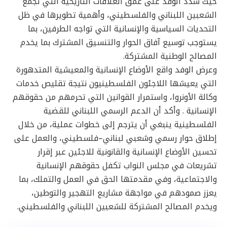
حيث شدد الوفد على عمق العلاقات التاريخية التي تجمع
الشعبين اللبناني والفلسطيني، وأهمية تطويرها في ظل
التحديات السياسية والإنسانية التي تواجه الطرفين، بما
يستوجب توسيع آفاق الحوار والتنسيق المشترك بما يخدم
المصالح الوطنية المشتركة.
وعرض الوفد واقع الأوضاع الإنسانية والمعيشية المتدهورة
التي يعيشها اللاجئون الفلسطينيون نتيجة تقليص خدمات
وكالة الأونروا، واستمرار القوانين التي تحرمهم من حقوقهم
الإنسانية . وأكد أن الدعم الرسمي اللبناني للقضية
الفلسطينية ينبغي أن يترجم إلى خطوات عملية، من خلال
إطلاق حوار رسمي وشعبي لبناني–فلسطيني، والعمل على
تحسين الأوضاع الإنسانية والقانونية للاجئين عبر إقرار
تشريعات في مجلس النواب تكفل حقوقهم الإنسانية
والاجتماعية، وفي مقدمتها الحق في العمل والتملك، بما
يعزز صمودهم في مواجهة مشاريع التهجير والتوطين،
ويخدم المصالح المشتركة للشعبين اللبناني والفلسطيني.