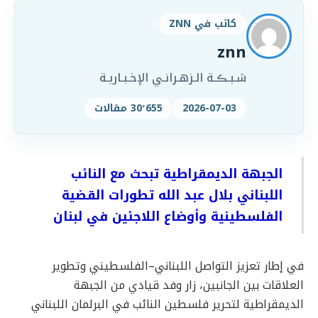
كاتب في ZNN
znn
شـبـڪـة الـزهـرانـي الإخـبـاريـة
2026-07-03
30٬655 مقالات
الجبهة الديمقراطية تبحث مع النائب
اللبناني بلال عبد الله تطورات القضية
الفلسطينية وأوضاع اللاجئين في لبنان
في إطار تعزيز التواصل اللبناني–الفلسطيني وتطوير
العلاقات بين الجانبين، زار وفد قيادي من الجبهة
الديمقراطية لتحرير فلسطين النائب في البرلمان اللبناني