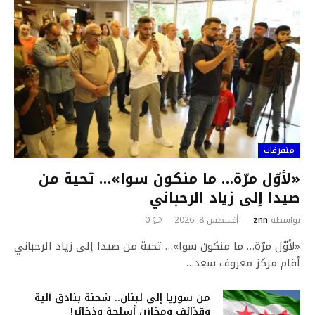
متفرقات
«لأوّل مرّة… ما منكون سوا»… تحية من
صيدا إلى زياد الرحباني
بواسطة
znn
أغسطس 8, 2026
0
«لأوّل مرّة… ما منكون سوا»… تحية من صيدا إلى زياد الرحباني
أقام مركز معروف سعد…
من سوريا إلى لبنان.. شحنة بنادق آلية
وقذائف ومخازن أسلحة وذخائر!