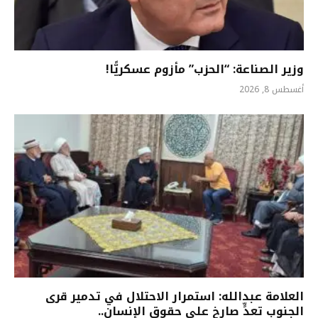
وزير الصناعة: “الحزب” مأزوم عسكريًّا!
أغسطس 8, 2026
العلامة عبدالله: استمرار الاحتلال في تدمير قرى
الجنوب تعدٍّ صارخ على حقوق الإنسان..