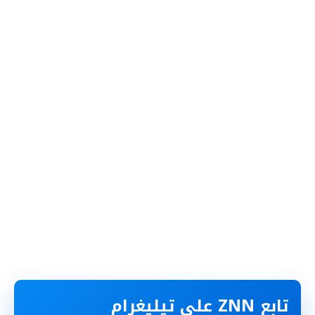
تابع ZNN على تيليغرام