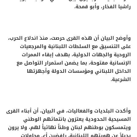
راشيا الفخار، وأبو قمحة.
وأوضح البيان أن هذه القرى حرصت، منذ اندلاع الحرب،
على التنسيق مع السلطات اللبنانية والمرجعيات
الروحية والجهات الدولية، بهدف إبقاء الممرات
الإنسانية مفتوحة، بما يضمن استمرار التواصل مع
الداخل اللبناني ومؤسسات الدولة وأجهزتها
الشرعية.
وأكدت البلديات والفعاليات، في البيان، أن أبناء القرى
المسيحية الحدودية يعتزون بانتمائهم الوطني
ويتمسكون بوطنهم لبنان وطناً نهائياً لهم، ولا يرون
بديلاً عن هويتهم اللبنانية، رافضين أي محاولات