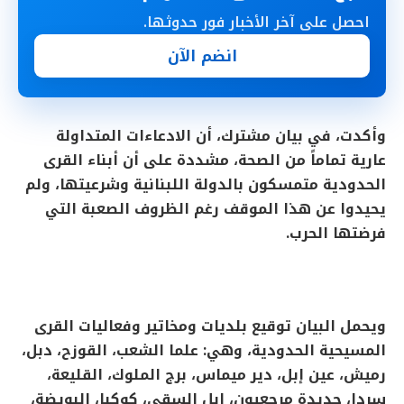
احصل على آخر الأخبار فور حدوثها.
انضم الآن
وأكدت، في بيان مشترك، أن الادعاءات المتداولة
عارية تماماً من الصحة، مشددة على أن أبناء القرى
الحدودية متمسكون بالدولة اللبنانية وشرعيتها، ولم
يحيدوا عن هذا الموقف رغم الظروف الصعبة التي
فرضتها الحرب.
ويحمل البيان توقيع بلديات ومخاتير وفعاليات القرى
المسيحية الحدودية، وهي: علما الشعب، القوزح، دبل،
رميش، عين إبل، دير ميماس، برج الملوك، القليعة،
سردا، جديدة مرجعيون، إبل السقي، كوكبا، البويضة،