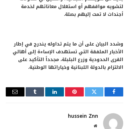
لتشويه مواقفهم أو استغلال معاناتهم لخدمة
أجندات لا تمت إليهم بصلة.
وشدد البيان على أن ما يتم تداوله يندرج في إطار
الأخبار الملفقة التي تستهدف الإساءة إلى أهالي
القرى الحدودية وزرع البلبلة، مجدداً التأكيد على
الالتزام بالدولة اللبنانية وخياراتها الوطنية.
فيسبوك
تويتر
بينتيريست
لينكدإن
Tumblr
البريد
الإلكترو
hussein Znn
موقع