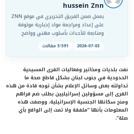
hussein Znn
يعمل ضمن الفريق التحريري في موقع ZNN
على إعداد ومراجعة مواد إخبارية موثوقة
ومتابعة للأحداث بأسلوب مهني وواضح.
2026-07-03
5٬591 مقالات
نفت بلديات ومخاتير وفعاليات القرى المسيحية
الحدودية في جنوب لبنان بشكل قاطع صحة ما
تداولته بعض وسائل الإعلام بشأن توجه قادة من هذه
القرى إلى مسؤولين إسرائيليين بطلب ضم قراهم
ومنح سكانها الجنسية الإسرائيلية، ووصفت هذه
المعلومات بأنها “ملفقة ولا تمت إلى الواقع بأي
صلة”.