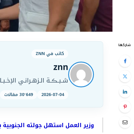
شاركها
كاتب في ZNN
znn
شـبـڪـة الـزهـرانـي الإخـبـار
2026-07-04
30٬649 مقالات
وزير العمل استهل جولته الجنوبية بز