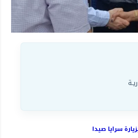
يـة
يارة سرايا صيدا