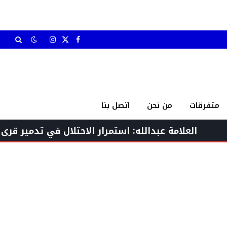
X
فيسبوك
الانستغرام
(Twitter)
متفرقات
من نحن
اتصل بنا
بدالله: استمرار الاحتلال في تدمير قرى الجنوب تعدٍّ صا