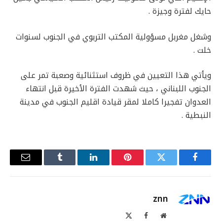
حايك لفترة وجيزة .
وشغل مغربل مسؤولية المكتب التربوي في الجنوب لسنوات
خلت .
ويأتي هذا التعيين في ظروف استثنائية وصعبة تمر على
الجنوب اللبناني ، حيث شهدت الفترة الأخيرة قبل انتهاء
العدوان تفجيرا كاملا لمقر قيادة اقليم الجنوب في مدينة
النبطية .
فيسبوك
تويتر
بينتيريست
لينكدإن
Tumblr
البريد
الإلكترو
znn
موقع
فيسبوك
X