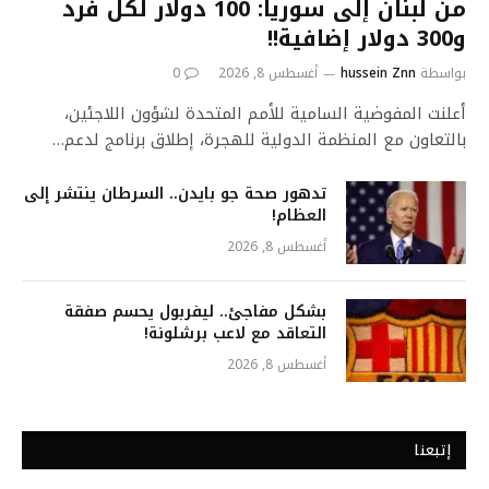
من لبنان إلى سوريا: 100 دولار لكل فرد
و300 دولار إضافية!!
بواسطة
hussein Znn
أغسطس 8, 2026
0
أعلنت المفوضية السامية للأمم المتحدة لشؤون اللاجئين،
بالتعاون مع المنظمة الدولية للهجرة، إطلاق برنامج لدعم…
تدهور صحة جو بايدن.. السرطان ينتشر إلى
العظام!
أغسطس 8, 2026
بشكل مفاجئ.. ليفربول يحسم صفقة
التعاقد مع لاعب برشلونة!
أغسطس 8, 2026
إتبعنا