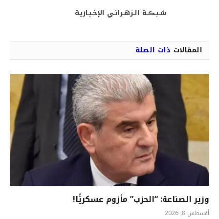
الويب
(Twitter)
شـبـڪـة الـزهـرانـي الإخـبـاريـة
المقالات
ذات الصلة
وزير الصناعة: “الحزب” مأزوم عسكريًّا!
أغسطس 8, 2026