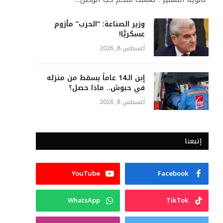
وزير الصناعة: “الحزب” مأزوم
عسكريًّا!
أغسطس 8, 2026
إبن الـ14 عاماً يسقط من منزله
في حبوش.. ماذا حصل؟
أغسطس 8, 2026
إتبعنا
YouTube
Facebook
WhatsApp
TikTok