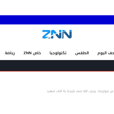
حف اليوم
الطقس
تكنولوجيا
خاص ZNN
رياضة
غسان س
يخنا.. وحزب الله صمد تاريخياً بـ4 آلاف شهيد