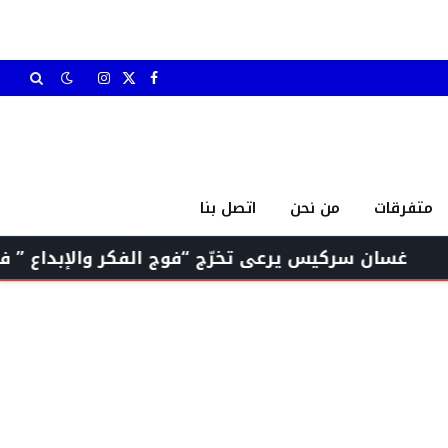
X
فيسبوك
الانستغرام
(Twitter)
متفرقات
من نحن
اتصل بنا
ركيس يرعى تخرّج “فوج الفكر والإبداع ” في “ثانوية ا