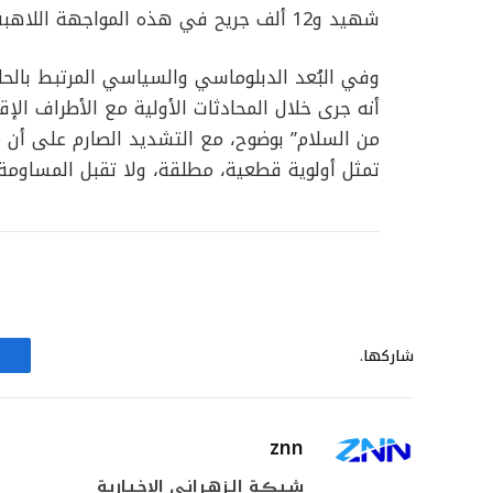
شهيد و12 ألف جريح في هذه المواجهة اللاهبة.
وفي البُعد الدبلوماسي والسياسي المرتبط بال
أنه جرى خلال المحادثات الأولية مع الأطراف الإقل
من السلام” بوضوح، مع التشديد الصارم على أن
تمثل أولوية قطعية، مطلقة، ولا تقبل المساوم
شاركها.
znn
شـبـڪـة الـزهـرانـي الإخـبـاريـة