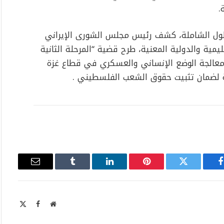
حلول الشاملة، كشف رئيس مجلس الشورى الإيراني
يمية والدولية المعنية، طرح قضية “المرحلة الثانية
 معالجة الوضع الإنساني والعسكري في قطاع غزة
ة لضمان تثبيت حقوق الشعب الفلسطيني .
فيسبوك
تويتر
بينتيريست
لينكدإن
Tumblr
البريد
الإلكتروني
موقع
X
فيسبوك
الويب
Twitter)