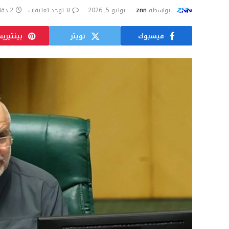
بواسطة
znn
يوليو 5, 2026
لا توجد تعليقات
2 دقائق
فيسبوك
تويتر
بينتيري