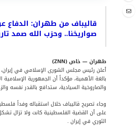
قاليباف من طهران: الدفاع عن
صواريخنا.. وحزب الله صمد تاريخياً بـ4 آل
طهران — خاص (ZNN)
أعلن رئيس مجلس الشورى الإسلامي في إيران، مح
بالغة الأهمية، مؤكداً أن الجمهورية الإسلامية ا
والصاروخية السيادية، ستدافع بالقدر نفسه والزخ
وجاء تصريح قاليباف خلال استقباله وفداً فلسط
على أن القضية الفلسطينية كانت ولا تزال تشكل
الثوري في إيران .