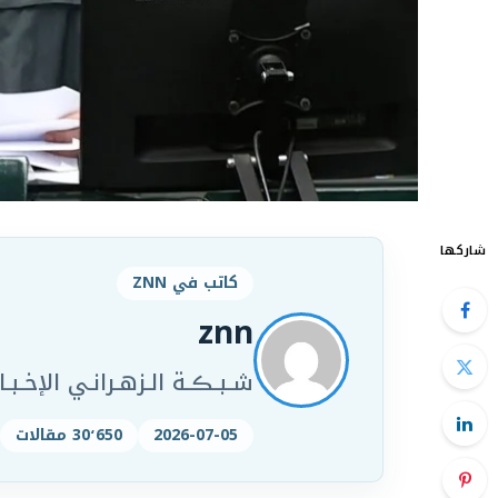
شاركها
كاتب في ZNN
znn
شـبـڪـة الـزهـرانـي الإخـبـار
2026-07-05
30٬650 مقالات