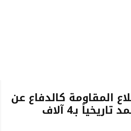
لاع المقاومة كالدفاع عن
صواريخنا.. وحزب الله صمد تاريخياً بـ4 آلاف