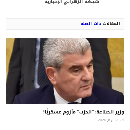
شـبـڪـة الـزهـرانـي الإخـبـاريـة
المقالات
ذات الصلة
وزير الصناعة: “الحزب” مأزوم عسكريًّا!
أغسطس 8, 2026