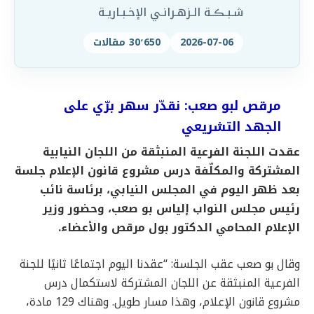
شـبـڪـة الـزهـرانـي الإخـبـاريـة
2026-07-06
30٬650 مقالات
مرقص لبو صعب: نقدّر سهر برّي على
الجهد التشريعي
عقدت اللجنة الفرعية المنبثقة من اللجان النيابية
المشتركة والمكلّفة درس مشروع قانون الإعلام جلسة
بعد ظهر اليوم في المجلس النيابي، برئاسة نائب
رئيس مجلس النواب إلياس بو صعب، وحضور وزير
الإعلام المحامي الدكتور بول مرقص والأعضاء.
وقال بو صعب عقب الجلسة: “عقدنا اليوم اجتماعًا ثانيًا للجنة
الفرعية المنبثقة عن اللجان المشتركة لاستكمال درس
مشروع قانون الإعلام، وهذا مسار طويل. وهناك 129 مادة،