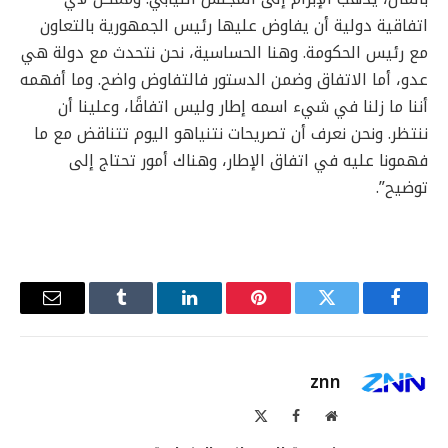
اتفاقية دولية أن يفاوض عليها رئيس الجمهورية بالتعاون
مع رئيس الحكومة. وهنا الحساسية، نحن نتحدث مع دولة هي
عدو، أما الاتفاق وضمن الدستور فالتفاوض واضح. وما أفهمه
أننا ما زلنا في شيء اسمه إطار وليس اتفاقًا، وعلينا أن
ننتظر. ونحن نعرف أن تصريحات نتنياهو اليوم تتناقض مع ما
فهمونا عليه في اتفاق الإطار، وهناك أمور تحتاج إلى
توضيح”.
فيسبوك
تويتر
بينتيريست
لينكدإن
Tumblr
البريد
الإلكترو
znn
موقع
فيسبوك
X
الويب
(Twitter)