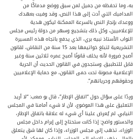
به، وما تحفظه من جميل لمن سبق ووضع مدماكًا من
المداميك التي أدت إلى هذا النص، وقد وفيت بعهدك
ووعدك بإنجاز النص بالسرعة الممكنة ليكون هدية
للإعلاميين، وكل ذلك بتشجيع وسهر من دولة رئيس مجلس
النواب الأستاذ نبيه بري، الذي يدفع باتجاه هذه المسيرة
التشريعية لتبلغ خواتيمها بعد 15 سنة من النقاش، لقانون
أصبح ضرورة لأنه يخلف قانونًا أصبح عمره ثلاثين سنة وغير
قابل للتطبيق. وستجدون في القانون الحديث أن الحرية
الإعلامية مصونة تحت حمى القانون، مع حماية الإعلاميين
وحقوقهم وحرياتهم”.
وردًا على سؤال حول “اتفاق الإطار”، قال بو صعب: “لا أريد
التعليق على هذا الموضوع، لأن لا شيء أمامنا في المجلس
النيابي. لم يُعرض علينا أي شيء له علاقة باتفاق الإطار،
والدستور واضح: إذا كانت ستحتاج إلى إبرام داخل مجلس
الوزراء، تذهب إلى مجلس الوزراء، وإذا كان لها شق يتعلق
بالمال، يذهب الإبرام إلى المجلس النيابي. وممكن لأي