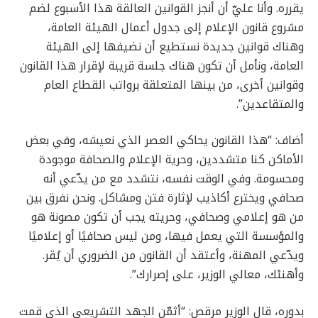
يقرره. وأنا عليّ أن أنجز القوانين العالقة هذا الأسبوع لضم
مشروع قانون الإعلام إلى جدول أعمال الهيئة العامة،
وهناك قوانين جديدة نستطيع أن نضيفها إلى الهيئة
العامة، ونأمل أن تكون هناك جلسة قريبة لإقرار هذا القانون
وقوانين أخرى، من بينها المتعلقة برواتب القطاع العام
والمتقاعدين”.
أضاف: “هذا القانون يحاكي العصر الذي نعيشه، وفي بعض
الأماكن كنا متشددين، وحرية الإعلام والصحافة موجودة
ومحسومة. وفي الوقت نفسه، نتشدد مع من يدّعي أنه
صحافي ويخترع أكاذيب لإثارة فتن ومشاكل. ونحن نفرق بين
من هو إعلامي وصحافي، وحريته يجب أن تكون مصونة هو
والمؤسسة التي يعمل فيها، ومن ليس صحافيًا أو إعلاميًا
ويدّعي المهنة، وأعتقد أن القانون من الضروري أن يُقر.
وأهنئك، معالي الوزير، على إصرارك”.
بدوره، قال الوزير مرقص: “أثمّن الجهد التشريعي الذي قمت