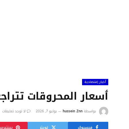
أخبار إقتصادية
ٲسعار المحروقات تتراجع
بواسطة
hussein Znn
يوليو 7, 2026
لا توجد تعليقات
فيسبوك
تويتر
بينتيري