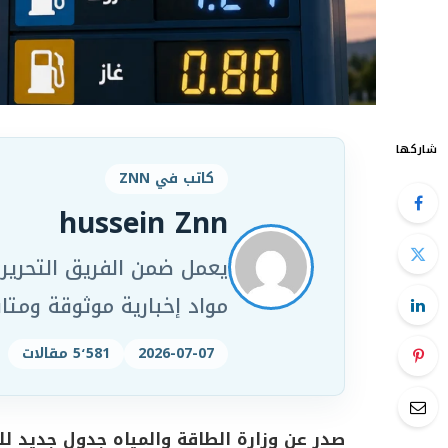
شاركها
كاتب في ZNN
hussein Znn
مواد إخبارية موثوقة ومت
2026-07-07
5٬581 مقالات
صدر عن وزارة الطاقة والمياه جدول جديد لل