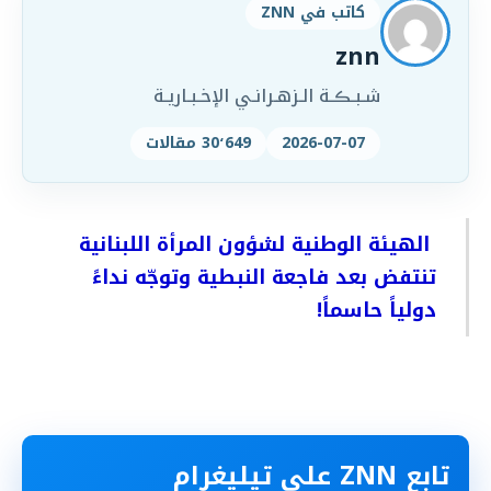
كاتب في ZNN
znn
شـبـڪـة الـزهـرانـي الإخـبـاريـة
2026-07-07
30٬649 مقالات
الهيئة الوطنية لشؤون المرأة اللبنانية
تنتفض بعد فاجعة النبطية وتوجّه نداءً
دولياً حاسماً!
تابع ZNN على تيليغرام