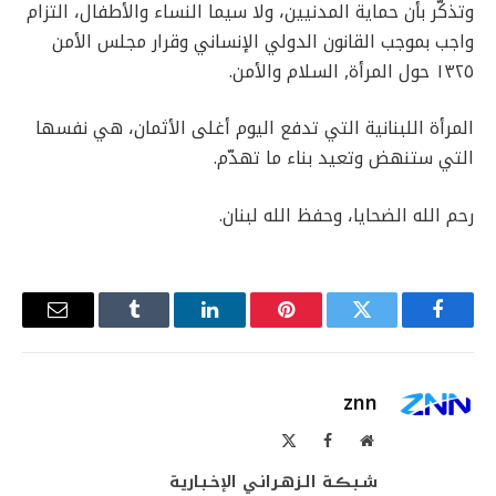
وتذكّر بأن حماية المدنيين، ولا سيما النساء والأطفال، التزام
واجب بموجب القانون الدولي الإنساني وقرار مجلس الأمن
١٣٢٥ ‏حول المرأة, السلام والأمن.
المرأة اللبنانية التي تدفع اليوم أغلى الأثمان، هي نفسها
التي ستنهض وتعيد بناء ما تهدّم.
رحم الله الضحايا، وحفظ الله لبنان.
فيسبوك
تويتر
بينتيريست
لينكدإن
Tumblr
البريد
الإلكترو
znn
موقع
فيسبوك
X
الويب
(Twitter)
شـبـڪـة الـزهـرانـي الإخـبـاريـة