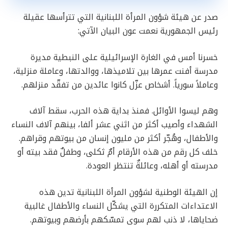
صدر عن هيئة شؤون المرأة اللبنانية التي تترأسها عقيلة
رئيس الجمهورية نعمت عون البيان الآتي:
خسرنا أمس في الغارة الإسرائيلية على النبطية مديرة
مدرسة أفنت عمرها بين تلاميذها، ووالدتها، وعاملة منزلية،
وعاملاً سورياً. أشخاص عزّل كانوا عائدين من تفقّد منزلهم.
وهم ليسوا الأوائل. فمنذ بداية هذه الحرب، سقط آلاف
الشهداء وأصيب أكثر من اثني عشر ألفا، بينهم آلاف النساء
والأطفال، وهُجّر أكثر من مليون إنسان من بيوتهم وقراهم.
خلف كل رقم من هذه الأرقام أمٌ ثكلى، وطفلٌ فقد بيته أو
مدرسته أو أهله، وعائلةٌ تنتظر العودة.
إن الهيئة الوطنية لشؤون المرأة اللبنانية تدين هذه
الاعتداءات المتكررة التي يشكّل النساء والأطفال غالبية
ضحاياها، لا ذنب لهم سوى تمسّكهم بأرضهم وبيوتهم.