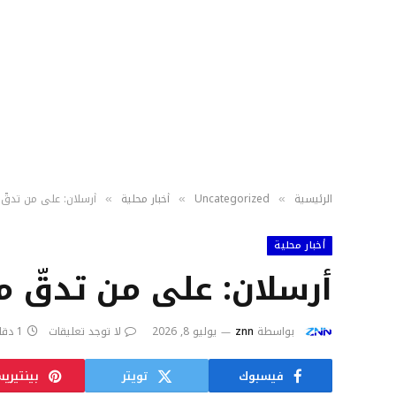
الرئيسية
Uncategorized
أخبار محلية
أرسلان: على من تدقّ م
»
»
»
أخبار محلية
أرسلان: على من تدقّ مز
بواسطة
znn
يوليو 8, 2026
لا توجد تعليقات
1 دقائق
فيسبوك
تويتر
بينتيري