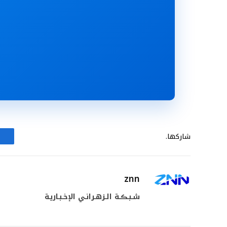
شاركها.
znn
شـبـڪـة الـزهـرانـي الإخـبـاريـة