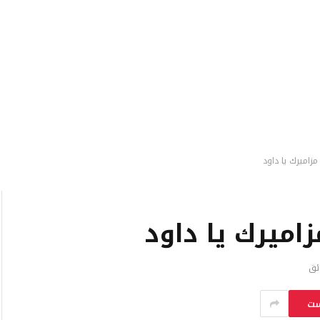
زاميرك يا داود
اميرك يا داود
ست