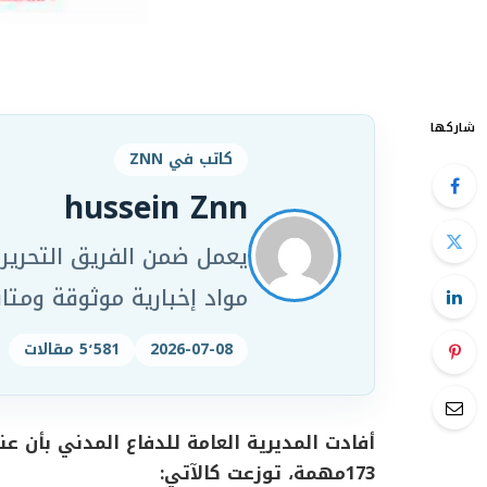
شاركها
كاتب في ZNN
hussein Znn
مواد إخبارية موثوقة ومت
2026-07-08
5٬581 مقالات
173مهمة، توزعت كالآتي: