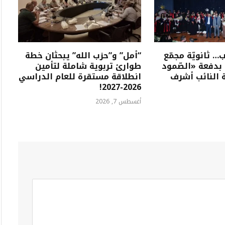
… ثانويّة مجمّع
“أمل” و”حزب الله” يبحثان خطة
 بدفعة «الصّمود
طوارئ تربوية شاملة لتأمين
ة النائب أشرف
انطلاقة مستقرة للعام الدراسي
2026-2027!
أغسطس 7, 2026