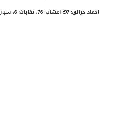
اخماد حرائق: 97: اعشاب: 76، نفايات: 6، سيارات: 5، منازل: 4، مؤسسات: 3، كهرباء: 2، خيم: 1