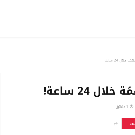
1 دقائق
ست