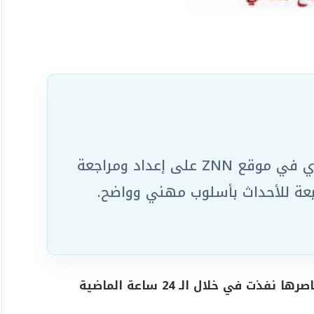
يعمل ضمن الفريق التحريري في موقع ZNN على إعداد ومراجعة
ابعة للأحداث بأسلوب مهني وواضح.
أفادت المديرية العامة للدفاع المدني بأن عناصرها نفذت في خلال الـ 24 ساعة الماضية