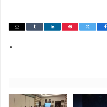
فيسبوك
تويتر
بينتيريست
لينكدإن
Tumblr
البريد
الإلكتروني
موقع
الويب