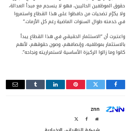
حقوق الموظفين الحاليين، فهو لا ينسجم مع مبدأ العدالة،
ولا يكرّم تضحيات من حافظوا على هذا القطاع واستمروا
في خدمته طوال السنوات الماضية رغم كل الأزمات.”
واعتبرت أن “الاستثمار الحقيقي في هذا القطاع يبدأ
بالاستثمار بموظفيه، وإنصافهم، وصون حقوقهم، لأنهم
كانوا وما زالوا الركيزة الأساسية لاستمراريته ونجاحه”.
فيسبوك
تويتر
بينتيريست
لينكدإن
Tumblr
البريد
الإلكترو
znn
موقع
فيسبوك
X
الويب
(Twitter)
شـبـڪـة الـزهـرانـي الإخـبـاريـة