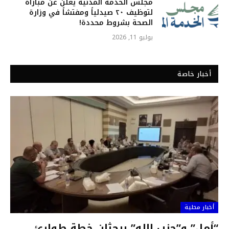
مجلس الخدمة المدنية يعلن عن مباراة
لتوظيف ٢٠ صيدلياً ومفتشاً في وزارة
الصحة بشروط محددة!
يوليو 11, 2026
أخبار خاصة
أخبار محلية
“أمل” و”حزب الله” يبحثان خطة طوارئ