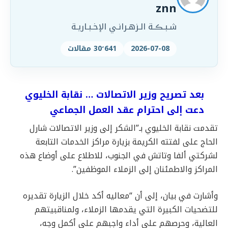
znn
شـبـڪـة الـزهـرانـي الإخـبـاريـة
2026-07-08
30٬641 مقالات
بعد تصريح وزير الاتصالات … نقابة الخليوي
دعت إلى احترام عقد العمل الجماعي
تقدمت نقابة الخليوي بـ”الشكر إلى وزير الاتصالات شارل
الحاج على لفتته الكريمة بزيارة مراكز الخدمات التابعة
لشركتي ألفا وتاتش في الجنوب، للاطلاع على أوضاع هذه
المراكز والاطمئنان إلى الزملاء الموظفين”.
وأشارت في بيان، إلى أن “معاليه أكد خلال الزيارة تقديره
للتضحيات الكبيرة التي يقدمها الزملاء، ولمناقبيتهم
العالية، وحرصهم على أداء واجبهم على أكمل وجه،