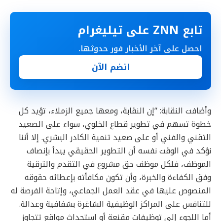
تابع ZNN على تيليغرام
احصل على آخر الأخبار فور حدوثها.
انضم الآن
وأضافت النقابة: “إن النقابة، ومعها جميع الزملاء، تؤيد كل
خطوة تسهم في تطوير قطاع الخلوي، سواء على الصعيد
التقني والفني أو على صعيد تنمية الكادر البشري. إلا أننا
نؤكد في الوقت نفسه أن التطوير الحقيقي يبدأ بإنصاف
الموظف، فلكل موظف حق مشروع في التقدم والترقية
وفق الكفاءة والخبرة، وأن تكون مكافأته بإعطائه حقوقه
المنصوص عليها في عقد العمل الجماعي، وإتاحة الفرصة له
للتنافس على المراكز الوظيفية الشاغرة بشفافية وعدالة.
أما اللجوء إلى توظيفات مقنعة أو استحداث مواقع تتجاوز