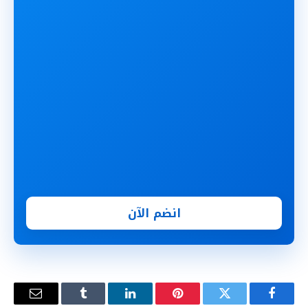
انضم الآن
فيسبوك
تويتر
بينتيريست
لينكدإن
Tumblr
البريد