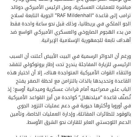
مباشرة للعمليات العسكرية، وصل الرئيس الأميركي دونالد
ترامب إلى قاعدة “RAF Mildenhall” الجوية التابعة لسلاح
الجو الملكي في بريطانيا، وذلك قبل نحو ساعة واحدة فقط
من بدء الهجوم الصاروخي والعسكري الأميركي الواسع ضد
أهداف تابعة للجمهورية الإسلامية الإيرانية.
ورغم أن الدوائر الرسمية في البيت الأبيض أعلنت أن السبب
الرئيسي للزيارة المفاجئة يندرج تحت إطار بروتوكولي لتفقد
والتقاء القوات الأميركية المتواجدة هناك، إلا أن اختيار هذه
القاعدة وتحديدها بالذات بالتزامن مع لحظة الصفر يفتح
الباب على مصراعيه أمام قراءات عسكرية وميدانية أوسع؛ إذ
تُصنّف قاعدة “ميلدنهال” كواحدة من أبرز القواعد الأميركية
في أوروبا وأكثرها حيوية في دعم عمليات التزود الجوي
بالوقود للطائرات المقاتلة، وإدارة العمليات الخاصة، وتأمين
الدعم اللوجستي العابر للقارات نحو الشرق الأوسط.