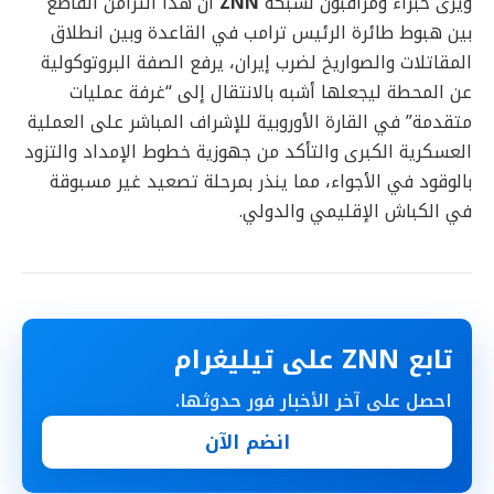
ويرى خبراء ومراقبون لشبكة
ZNN
أن هذا التزامن القاطع
بين هبوط طائرة الرئيس ترامب في القاعدة وبين انطلاق
المقاتلات والصواريخ لضرب إيران، يرفع الصفة البروتوكولية
عن المحطة ليجعلها أشبه بالانتقال إلى “غرفة عمليات
متقدمة” في القارة الأوروبية للإشراف المباشر على العملية
العسكرية الكبرى والتأكد من جهوزية خطوط الإمداد والتزود
بالوقود في الأجواء، مما ينذر بمرحلة تصعيد غير مسبوقة
في الكباش الإقليمي والدولي.
تابع ZNN على تيليغرام
احصل على آخر الأخبار فور حدوثها.
انضم الآن