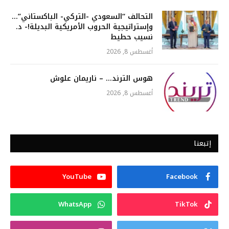
التحالف “السعودي -التركي- الباكستاني”…
وإستراتيجية الحروب الأمريكية البديلة!- د.
نسيب حطيط
أغسطس 8, 2026
هوس الترند… – ناريمان علوش
أغسطس 8, 2026
إتبعنا
YouTube
Facebook
WhatsApp
TikTok