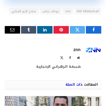
RAF Mildenhall
znn
دونالد ترامب
سلاح الجو الملكي
فيسبوك
تويتر
بينتيريست
لينكدإن
Tumblr
البريد
الإلكترو
znn
موقع
فيسبوك
X
الويب
(Twitter)
شـبـڪـة الـزهـرانـي الإخـبـاريـة
المقالات
ذات الصلة