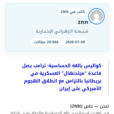
كاتب في ZNN
znn
شـبـڪـة الـزهـرانـي الإخـبـاريـة
2026-07-09
30٬644 مقالات
كواليس بالغة الحساسية: ترامب يصل
قاعدة “ميلدنهال” العسكرية في
بريطانيا بالتزامن مع انطلاق الهجوم
الأميركي على إيران
لندن — خاص (ZNN)
في توقيت استراتيجي بالغ الحساسية والدقة يشي بإدارة