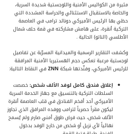
مثيرة من الكواليس الأمنية واللوجستية شديدة السرية،
والخاصة بالاستقبال الاستثنائي والحراسة المشددة التي
حظي بها الرئيس الأميركي دونالد ترامب في العاصمة
التركية أنقرة، على هامش مشاركته في قمة حلف شمال
الأطلسي (الناتو) الحالية .
وكشفت التقارير الرسمية والميدانية المسرّبة عن تفاصيل
لوجستية مرعبة تعكس حجم الهستيريا الأمنية المرافقة
للرئيس الأميركي، وفنّدتها شبكة
ZNN
في النقاط التالية:
إغلاق فندق كامل لوفد الألف شخص:
خصصت
السلطات التركية بالتنسيق مع جهاز الخدمة السرية
الأميركي أحد أفخم الفنادق في قلب العاصمة أنقرة
ليكون مقراً حصرياً لترامب ووفده المرافق الذي تجاوز
الألف شخص، حيث فرض طوق أمني صارم ولم يُسمح
نهائياً لأي نزيل أو شخص من خارج الوفد بدخول
الفندق طيلة فترة القمة.