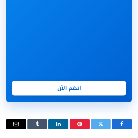
انضم الآن
فيسبوك
تويتر
بينتيريست
لينكدإن
Tumblr
البريد