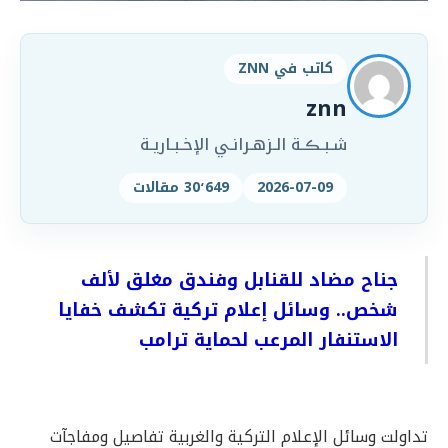
كاتب في ZNN
znn
شـبـڪـة الـزهـرانـي الإخـبـاريـة
2026-07-09
30٬649 مقالات
جناح مضاد للقنابل وفندق مغلق لألف
شخص.. وسائل إعلام تركية تكشف خفايا
الاستنفار المرعب لحماية ترامب
تداولت وسائل الإعلام التركية والغربية تفاصيل ومفاجآت