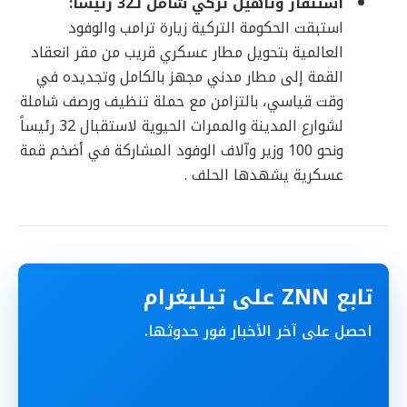
استنفار وتأهيل تركي شامل لـ32 رئيساً:
استبقت الحكومة التركية زيارة ترامب والوفود
العالمية بتحويل مطار عسكري قريب من مقر انعقاد
القمة إلى مطار مدني مجهز بالكامل وتجديده في
وقت قياسي، بالتزامن مع حملة تنظيف ورصف شاملة
لشوارع المدينة والممرات الحيوية لاستقبال 32 رئيساً
ونحو 100 وزير وآلاف الوفود المشاركة في أضخم قمة
عسكرية يشهدها الحلف .
تابع ZNN على تيليغرام
احصل على آخر الأخبار فور حدوثها.