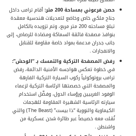
حصن فرعوني بمساحة 200 متر:
أقام ترامب داخل
جناح ملكي خاص وخاضع لتعديلات هندسية معقدة
تبلغ مساحته 200 متر مربع، وتم تزويده بالكامل
بنوافذ مصفحة فائقة السماكة ومضادة للرصاص، إلى
جانب جدران مدعمة بمواد خاصة مقاومة للقنابل
والانفجارات .
رفض المصفحة التركية والتمسك بـ “الوحش”:
في خطوة تعكس هواجسه الأمنية الدائمة، رفض
ترامب بروتوكولياً ركوب السيارة التركية الفارهة
والمصفحة التي خصصتها الرئاسة التركية لزعماء
الوفود الغربيين ورؤساء الدول، وفضّل استخدام
سيارته الرئاسية الشهيرة المقاومة للهجمات
الكيماوية والنووية “ذا بيست” (The Beast) والتي
نُقلت معه خصيصاً عبر طائرة شحن عسكرية من
واشنطن .