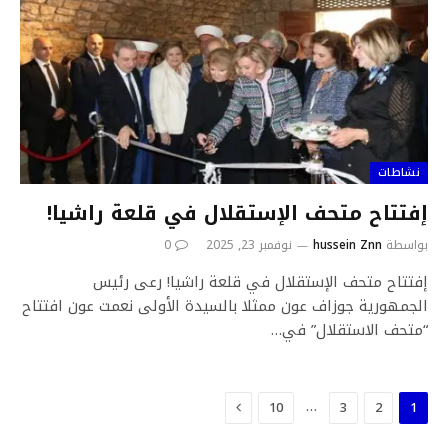
نشاطات
إفتتاح متحف الإستقلال في قلعة راشيا!
بواسطة
hussein Znn
نوفمبر 23, 2025
0
إفتتاح متحف الإستقلال في قلعة راشيا! رعى رئيس
الجمهورية جوزاف عون ممثلا بالسيدة الأولى نعمت عون افتتاح
“متحف الاستقلال” في…
التالي
…
10
3
2
1