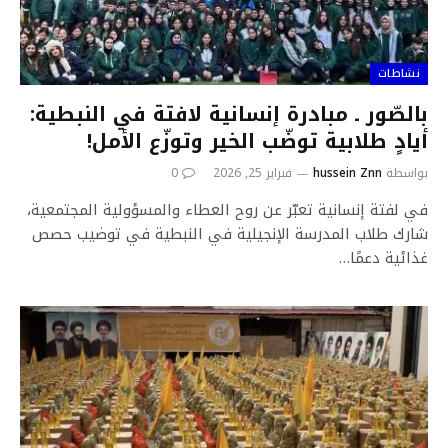
نشاطات
بالصّور ـ مبادرة إنسانية لافتة في النبطية:
أيادٍ طلابية توضّب الخير وتوزّع الأمل!
بواسطة
hussein Znn
فبراير 25, 2026
0
في لفتة إنسانية تعبّر عن روح العطاء والمسؤولية المجتمعية،
شارك طلاب المدرسة الإنجيلية في النبطية في توضيب حصص
غذائية دعمًا…