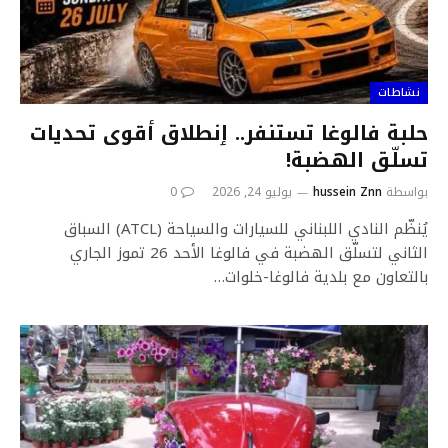
نشاطات
حلبة فالوغا تستنفر.. ٳنطلاق أقوى تحديات
تسلّق الهضبة!
بواسطة
hussein Znn
يوليو 24, 2026
0
يُنظّم النادي اللبناني للسيارات والسياحة (ATCL) السباق
الثاني لتسلّق الهضبة في فالوغا الأحد 26 تموز الجاري
بالتعاون مع بلدية فالوغا-خلوات…