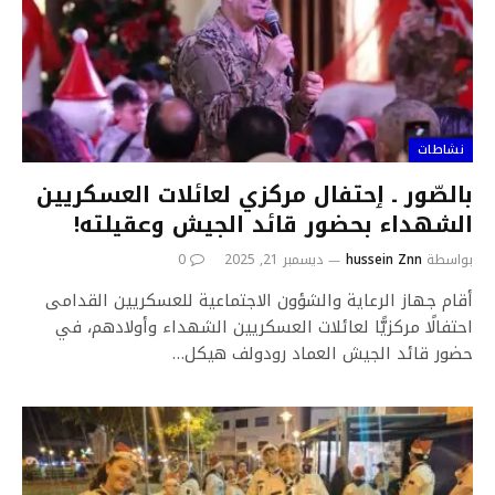
نشاطات
بالصّور ـ ٳحتفال مركزي لعائلات العسكريين
الشهداء بحضور قائد الجيش وعقيلته!
بواسطة
hussein Znn
ديسمبر 21, 2025
0
أقام جهاز الرعاية والشؤون الاجتماعية للعسكريين القدامى
احتفالًا مركزيًّا لعائلات العسكريين الشهداء وأولادهم، في
حضور قائد الجيش العماد رودولف هيكل…