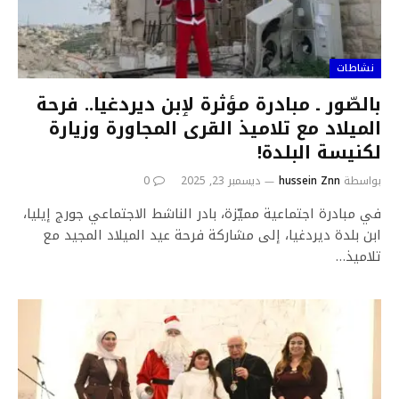
نشاطات
بالصّور ـ مبادرة مؤثرة لٳبن ديردغيا.. فرحة
الميلاد مع تلاميذ القرﯼ المجاورة وزيارة
لكنيسة البلدة!
بواسطة
hussein Znn
ديسمبر 23, 2025
0
في مبادرة اجتماعية مميّزة، بادر الناشط الاجتماعي جورج إيليا،
ابن بلدة ديردغيا، إلى مشاركة فرحة عيد الميلاد المجيد مع
تلاميذ…