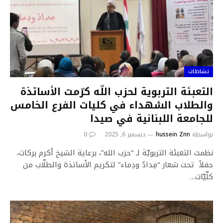
نشاطات
التعبئة التربوية لحزب اللّه كرّمت الأساتذة
والطلاب الشهداء في كليات الفرع الخامس
للجامعة اللبنانية في صيدا
بواسطة
hussein Znn
ديسمبر 6, 2025
0
نظمت التعبئة التربويّة لـ “حزب الله”، برعاية الشيخ أكرم بركات،
حفلاً تحت شعار “مِدادٌ ودِماء” لتكريم الأساتذة والطلّاب من
كلّيّات…