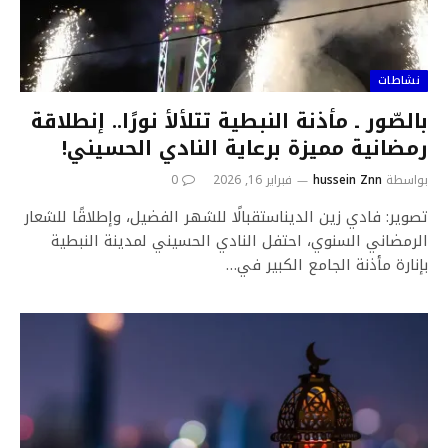
نشاطات
بالصّور ـ مأذنة النبطية تتلألأ نورًا.. إنطلاقة
رمضانية مميزة برعاية النادي الحسيني!
بواسطة
hussein Znn
فبراير 16, 2026
0
تصوير: فادي زين الديناستقبالًا للشهر الفضيل، وإطلاقًا للشعار
الرمضاني السنوي، احتفل النادي الحسيني لمدينة النبطية
بإنارة مأذنة الجامع الكبير في…