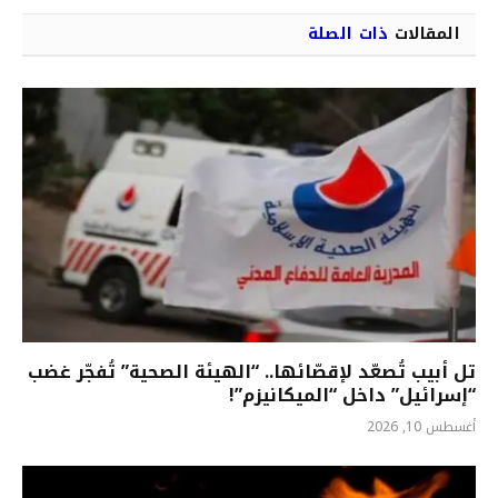
المقالات
ذات الصلة
تل أبيب تُصعّد لإقصّائها.. “الهيئة الصحية” تُفجّر غضب
“إسرائيل” داخل “الميكانيزم”!
أغسطس 10, 2026