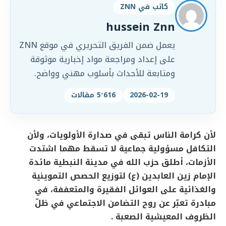
كاتب في ZNN
hussein Znn
يعمل ضمن الفريق التحريري في موقع ZNN
على إعداد ومراجعة مواد إخبارية موثوقة
ومتابعة للأحداث بأسلوب مهني وواضح.
2026-02-19
5٬616 مقالات
لأن كرامة الناس تبقى في صدارة الأولويات، ولأن
التكافل مسؤولية جماعية لا تسقط مهما اشتدت
الأزمات، أطلق حزب الله في مدينة النبطية مائدة
الإمام زين العابدين (ع) لتوزيع الحصص التموينية
والغذائية على العوائل الفقيرة والمتعففة، في
مبادرة تعبّر عن روح التضامن الاجتماعي في ظلّ
الظروف المعيشية الصعبة .