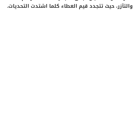
والتآزر، حيث تتجدد قيم العطاء كلما اشتدت التحديات.