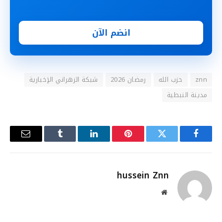
انضم الآن
znn
حزب الله
رمضان 2026
شبكة الزهراني الٳخبارية
مدينة النبطية
فيسبوك
تويتر
بينتيريست
لينكدإن
Tumblr
البريد
الإلكترو
hussein Znn
موقع
الويب