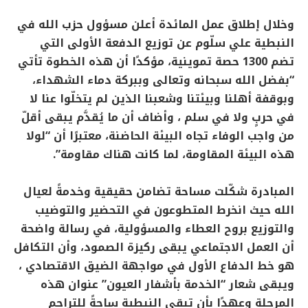
وخلال إطلاق عمل المائدة أعلن مسؤول حزب الله في
النبطية علي سلّوم عن توزيع الدفعة الأولى التي
تضم 1300 حصة تموينية، مؤكدًا أن هذه الخطوة تأتي
“بفضل الله سبحانه وتعالى وببركة دماء الشهداء،
وبوقفة أهلنا وبيئتنا وشعبنا الذين لم يتخلّوا عنا لا
في حربٍ ولا في سلم ، وأضاف أن ما يُقدَّم يبقى أقلّ
من واجب الوفاء تجاه البيئة الحاضنة، معتبرًا أن “لولا
هذه البيئة المقاومة، لما كانت هناك مقاومة”.
المبادرة شكّلت مساحة تضامن حقيقية وخدمةً لعيال
الله حيث انخرط المتطوعون في التحضير والتوضيب
والتوزيع بروح العطاء والمسؤولية، في رسالة واضحة
أن العمل الاجتماعي يبقى ركيزة الصمود، وأن التكافل
هو خط الدفاع الأول في مواجهة الضيق الاقتصادي ،
ويبقى شعار “الخدمة بأشفار العيون” عنوان هذه
المرحلة وعهدًا بأن تبقى النبطية ساحةً للتراحم