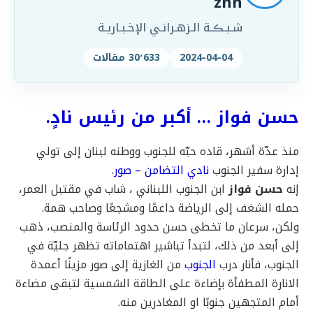
znn
شـبـڪـة الـزهـرانـي الإخـبـاريـة
2024-04-04
30٬633 مقالات
حسن فواز … أكبر من رئيس نادٍ.
منذ عدّة أشهر، قاده حبّه للجنوب ووطنه لبنان إلى تولي
إدارة سفير الجنوب
نادي التضامن – صور
.
إنه
حسن فواز
ابن الجنوب اللبناني ، شاب في مقتبل العمر،
حمله الشغف إلى الرياضة داعمًا ومشجعًا وصاحب همة.
ولكن، سرعان ما تخطى حسن حدود الرئاسة والمنصب، ذهب
إلى أبعد من ذلك، لتبدأ تباشير اهتماماته تظهر جليّة في
الجنوب، فأنار درب
الجنوب
من الغازية إلى صور مزينًا أعمدة
الانارة المطفأة بإضاءة على الطاقة الشمسية لتبقى مضاءة
أمام المتجهين جنوبًا او المغادرين منه.