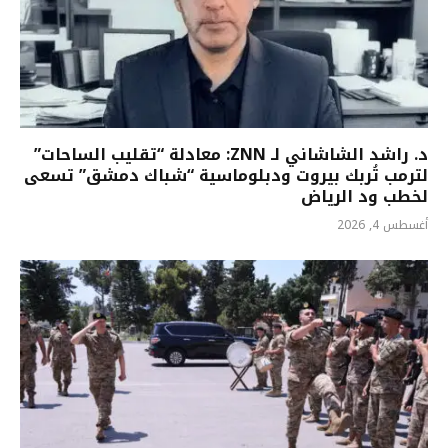
د. راشد الشاشاني لـ ZNN: معادلة “تقليب الساحات”
لترمب تُربك بيروت ودبلوماسية “شباك دمشق” تسعى
لخطب ود الرياض
أغسطس 4, 2026