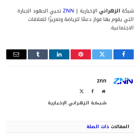
شبكة
الزهراني
الإخبارية |
ZNN
تحيي الجهود الجبارة
التي يقوم بها فواز دعمًا للرياضة وتعزيزًا للعلاقات
الاجتماعية.
فيسبوك
تويتر
بينتيريست
لينكدإن
Tumblr
البريد
الإلكترو
znn
موقع
فيسبوك
X
الويب
(Twitter)
شـبـڪـة الـزهـرانـي الإخـبـاريـة
المقالات
ذات الصلة