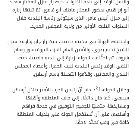
وانتقل الوفد إلى بلدة الخلوات، حيث زار منزل المختار سعيد
أبو إبراهيم، بحضور المختار عاطف أبو فاعور، ثمّ تلتها زيارة
إلى منزل أنيس عامر، الذي سيتولّى رئاسة البلدية خلال
السنوات الثلاث الأولى من ولاية المجلس الجديد.
واختتمت الجولة في مدينة حاصبيا، حيث زار جابر والوفد منزل
الشيخ نديم بدوي، والأمين العام للحزب البروفيسور وسام
شروف. ثم اختُتمت الجولة بزيارة إلى بلدية حاصبيا، حيث
التقى الوفد رئيس البلدية لبيب الحمرا، وأعضاء المجلس
البلدي والمخاتير، وقدّموا التهنئة باسم أرسلان.
وخلال الجولة، أكّد جابر أنّ رئيس الحزب الأمير طلال أرسلان
سيبقى، كما كان دائمًا، إلى جانب المنطقة وأهلها
ومشايخها، متمنيًا للجميع التوفيق في خدمة قراهم
وأهلهم، على أن تُستكمل الجولة على بلديات المنطقة
كافة في وقتٍ يُحدَّد لاحقًا.