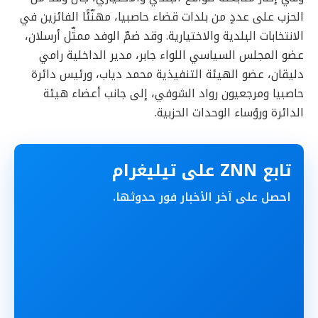
الحزب على عددٍ من بلدات قضاء حاصبيا، مهنّئًا الفائزين في
الانتخابات البلدية والاختيارية. وقد ضمّ الوفد ممثّل أرسلان،
عضو المجلس السياسي اللواء جابر، مدير الداخلية رامي
دليقان، عضو الهيئة التنفيذية محمد دياب، ورئيس دائرة
حاصبيا ومرجعيون رواد الشوفي، إلى جانب أعضاء هيئة
الدائرة ورؤساء الوحدات الحزبية.
تابع ZNN على تيليغرام
احصل على آخر الأخبار فور حدوثها.