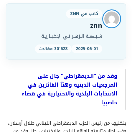
كاتب في ZNN
znn
شـبـڪـة الـزهـرانـي الإخـبـاريـة
2025-06-01
30٬628 مقالات
وفد من “الديمقراطي” جال على
المرجعيات الدينية وهنّأ الفائزين في
الانتخابات البلدية والاختيارية في قضاء
حاصبيا
بتكليفٍ من رئيس الحزب الديمقراطي اللبناني طلال أرسلان،
وفي إطار متابعته للواقع البلدي والاختياري، جال وفد من