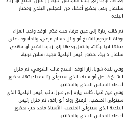
بعدها، توجّه إلى بلدة الفرديس، حيث زار منزل الشيخ أبو زياد
سليمان زنهر، بحضور أعضاء من المجلس البلدي ومختار
البلدة.
ثم كانت زيارة إلى عين جرفا، حيث قدّم الوفد واجب العزاء
بوفاة المرحوم الشيخ أبو وائل حسام مرعي، والمأسوف على
صباها لايا بركات، وانتقل بعدها إلى زيارة الشيخ أبو مهدي
سلمان دربية، بحضور رئيس البلدية مجيد رسلان دربية.
وفي بلدة شويا، زار الوفد الشيخ غالب الشوفي، ثم منزل
الشيخ فيصل أبو سيف الذي سيتولّى رئاسة بلديتها، بحضور
أعضاء المجلس البلدي والمخاتير.
وفي عين قنيا، كانت زيارة إلى منزل نائب رئيس البلدية الذي
سيتولّى المنصب، الرفيق رواد أبو رافع، ثم منزل رئيس
البلدية الذي سيتولّى المنصب، الأستاذ ماجد جبر، بحضور
أعضاء المجلس البلدي والمخاتير.