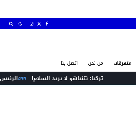
X
فيسبوك
الانستغرام
(Twitter)
متفرقات
من نحن
اتصل بنا
تركيا: نتنياهو لا يريد السلام!
الرئيس برّي إستق