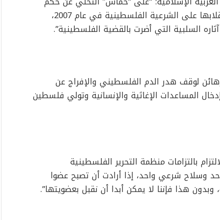
العربية الإسلامية: “على “حماس” التخلي عن حكم
قطاع غزة، الذي استولت عليه بالقوة من خلال انقلابها على الشرعية الفلسطينية في عام 2007،
اره السلبية التي أضرت بالقضية الفلسطينية”.
هائن لوقف هدر الدم الفلسطيني والإفراج عن
إدخال المساعدات الإغاثية والإنسانية وتولي فلسطين
زام بالتزامات منظمة التحرير الفلسطينية
د وسلاح شرعي واحد، إذا أرادت أن تصبح عضوا
دون هذا فإننا لا يمكن أبدا أن نقبل بعضويتها”.