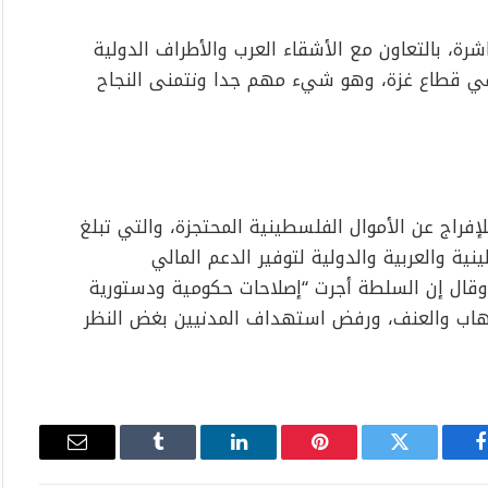
رة، بالتعاون مع الأشقاء العرب والأطراف الدولية
ن في قطاع غزة، وهو شيء مهم جدا ونتمنى النجاح
فراج عن الأموال الفلسطينية المحتجزة، والتي تبلغ
ية والعربية والدولية لتوفير الدعم المالي
وقال إن السلطة أجرت “إصلاحات حكومية ودستورية
رهاب والعنف، ورفض استهداف المدنيين بغض النظر
فيسبوك
تويتر
بينتيريست
لينكدإن
Tumblr
البريد