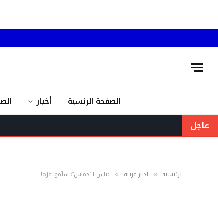
الصفحة الرئسية
أخبار
الص
عاجل
الرئيسية
اخبار عربية
عباس لـ”حماس”: سلّموا غزة!
»
»