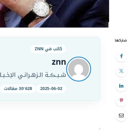
شاركها
كاتب في ZNN
znn
شـبـڪـة الـزهـرانـي الإخـبـار
2025-06-02
30٬628 مقالات