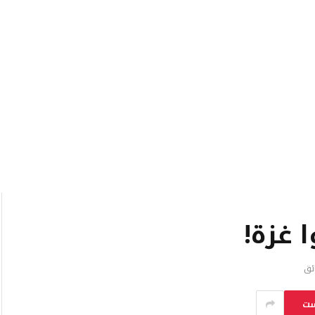
 غزة!
ست