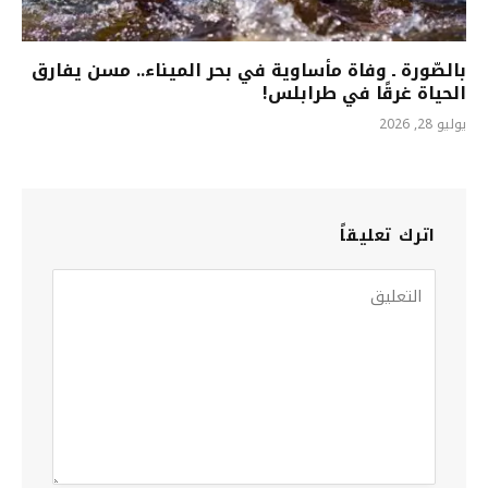
بالصّورة ـ وفاة مأساوية في بحر الميناء.. مسن يفارق
الحياة غرقًا في طرابلس!
يوليو 28, 2026
اترك تعليقاً