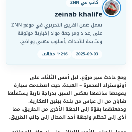
كاتب في ZNN
zeinab khalife
يعمل ضمن الفريق التحريري في موقع ZNN
على إعداد ومراجعة مواد إخبارية موثوقة
ومتابعة للأحداث بأسلوب مهني وواضح.
2025-09-03
1٬216 مقالات
وقع حادث سير مروّع، ليل أمس الثلثاء، على
أوتوستراد المحمرة – العبدة، حيث اصطدمت سيارة
يقودها سائقها بعكس السير، بدراجة نارية يستقلّها
شابان من آل عباس من بلدة ببنين العكارية،
ودفعتهما بقوّة إلى الجهة الأخرى من الطريق، مما
أدّى إلى تحطّم واجهة أحد المحال إلى جانب الطريق.