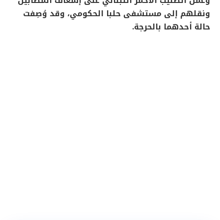
وعمل الصليب الأحمر اللبناني على إسعاف المصابَين
ونقلهم إلى مستشفى حلبا الحكومي، وقد وُصِفت
حالة أحدهما بالحرجة.