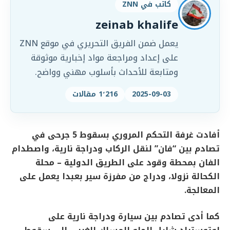
كاتب في ZNN
zeinab khalife
يعمل ضمن الفريق التحريري في موقع ZNN
على إعداد ومراجعة مواد إخبارية موثوقة
ومتابعة للأحداث بأسلوب مهني وواضح.
2025-09-03
1٬216 مقالات
أفادت غرفة التحكم المروري بسقوط 5 جرحى في
تصادم بين “فان” لنقل الركاب ودراجة نارية، واصطدام
الفان بمحطة وقود على الطريق الدولية – محلة
الكحالة نزولا، ودراج من مفرزة سير بعبدا يعمل على
المعالجة.
كما أدى تصادم بين سيارة ودراجة نارية على