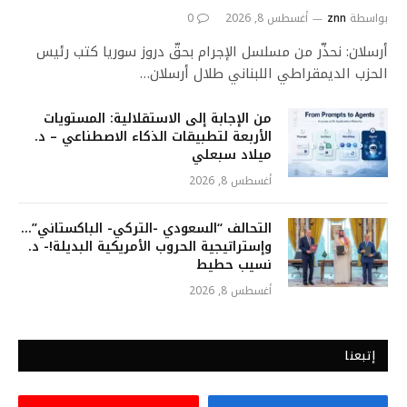
بواسطة
znn
أغسطس 8, 2026
0
أرسلان: نحذّر من مسلسل الإجرام بحقّ دروز سوريا كتب رئيس
الحزب الديمقراطي اللبناني طلال أرسلان…
من الإجابة إلى الاستقلالية: المستويات
الأربعة لتطبيقات الذكاء الاصطناعي – د.
ميلاد سبعلي
أغسطس 8, 2026
التحالف “السعودي -التركي- الباكستاني”…
وإستراتيجية الحروب الأمريكية البديلة!- د.
نسيب حطيط
أغسطس 8, 2026
إتبعنا