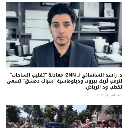
د. راشد الشاشاني لـ ZNN: معادلة “تقليب الساحات”
لترمب تُربك بيروت ودبلوماسية “شباك دمشق” تسعى
لخطب ود الرياض
أغسطس 4, 2026