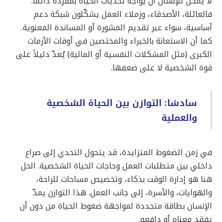
لا يُمكن للإنسان أن يواجه تحديات الحياة بمفرده دائمًا.
فالعائلة، الأصدقاء، وزملاء العمل يشكّلون شبكة دعم
أساسية، سواء عبر تقديم المشورة أو المساندة المعنوية.
كما أن الاستعانة بالخبراء والمختصين في أوقات الأزمات
الكبرى (مثل المشكلات النفسية أو المالية) يُعدّ دليلاً على
قوة الشخصية لا على ضعفها.
سادسًا: التوازن بين الحياة الشخصية
والعملية
في زمن الضغوط المتزايدة، قد يتحول التحدي إلى صراع
داخلي بين متطلبات العمل وحاجات الحياة الشخصية. الحل
هنا هو إدارة الوقت بذكاء، وتخصيص مساحات للراحة،
والهوايات، والأسرة، إلى جانب العمل. هذا التوازن يمدّ
الإنسان بطاقة متجددة لمواجهة ضغوط الحياة من دون أن
يفقد معناه أو دافعه.