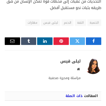
التحديات من عقبات إلى محطات قوة تُمكّن الإنسان من شق
طريقه بثبات نحو مستقبل أفضل.
التنمية
الثقة
الدعم
ليلى قيس
مهارات
فيسبوك
تويتر
بينتيريست
لينكدإن
Tumblr
البريد
الإلكترو
ليلى قيس
موقع
الويب
مراسلة ومحررة صحفية
المقالات
ذات الصلة