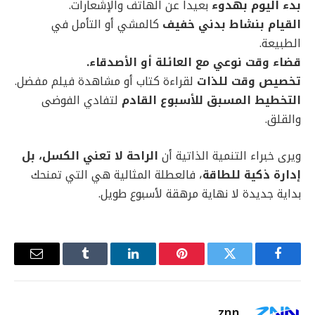
بدء اليوم بهدوء
بعيداً عن الهاتف والإشعارات.
القيام بنشاط بدني خفيف
كالمشي أو التأمل في
الطبيعة.
قضاء وقت نوعي مع العائلة أو الأصدقاء.
تخصيص وقت للذات
لقراءة كتاب أو مشاهدة فيلم مفضل.
التخطيط المسبق للأسبوع القادم
لتفادي الفوضى
والقلق.
ويرى خبراء التنمية الذاتية أن
الراحة لا تعني الكسل، بل
إدارة ذكية للطاقة
، فالعطلة المثالية هي التي تمنحك
بداية جديدة لا نهاية مرهقة لأسبوع طويل.
فيسبوك
تويتر
بينتيريست
لينكدإن
Tumblr
البريد
الإلكترو
znn