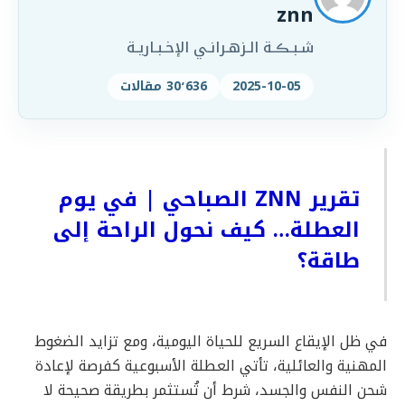
znn
شـبـڪـة الـزهـرانـي الإخـبـاريـة
2025-10-05
30٬636 مقالات
تقرير ZNN الصباحي | في يوم
العطلة… كيف نحول الراحة إلى
طاقة؟
في ظل الإيقاع السريع للحياة اليومية، ومع تزايد الضغوط
المهنية والعائلية، تأتي العطلة الأسبوعية كفرصة لإعادة
شحن النفس والجسد، شرط أن تُستثمر بطريقة صحيحة لا