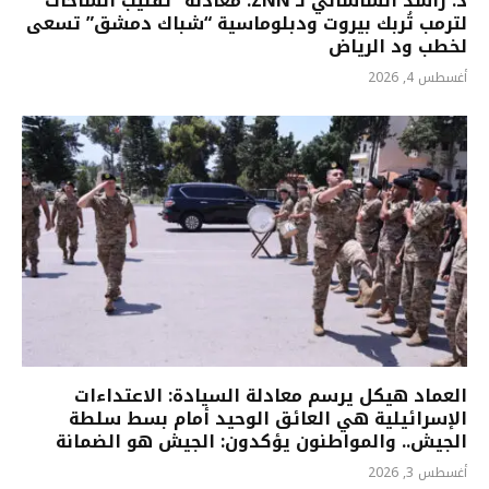
د. راشد الشاشاني لـ ZNN: معادلة “تقليب الساحات”
لترمب تُربك بيروت ودبلوماسية “شباك دمشق” تسعى
لخطب ود الرياض
أغسطس 4, 2026
العماد هيكل يرسم معادلة السيادة: الاعتداءات
الإسرائيلية هي العائق الوحيد أمام بسط سلطة
الجيش.. والمواطنون يؤكدون: الجيش هو الضمانة
أغسطس 3, 2026