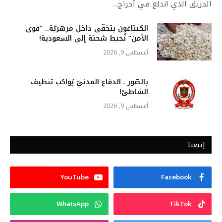
الحريق الذي اندلع في أحراج…
الكبتاغون يتخفّى داخل مزهريّة.. “قوﯼ
الٲمن” تُحبط شحنة إلى السعودية!
أغسطس 9, 2026
بالصّور ـ الدفاع المدنيّ يُواكب تنظيف
الشاطئ!
أغسطس 9, 2026
إتبعنا
YouTube
Facebook
WhatsApp
TikTok