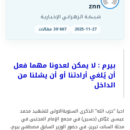
znn
شـبـڪـة الـزهـرانـي الإخـبـاريـة
2025-11-27
30٬667 مقالات
بيرم : لا يمكن لعدونا مهما فعل
أن يُلغي أرادتنا أو أن يشلنا من
الداخل
احيا “حزب الله” الذكرى السنويةالاولى للشهيد محمد
عيسى غيّاض (حسين) في مجمع الإمام المجتبى في
محلة السانت تيريز، في حضور الوزير السابق مصطفى بيرم،