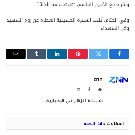
ونكرره مع الأمين القاسم، “هيهات منا الذلة
“.
وفي الختام، تُليت السيرة الحسينية العطرة عن روح الشهيد
وكل الشهداء.
فيسبوك
تويتر
بينتيريست
لينكدإن
Tumblr
البريد
الإلكترو
znn
موقع
فيسبوك
X
الويب
(Twitter)
شـبـڪـة الـزهـرانـي الإخـبـاريـة
المقالات
ذات الصلة