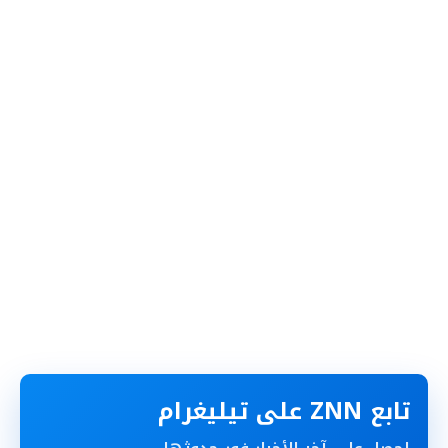
تابع ZNN على تيليغرام