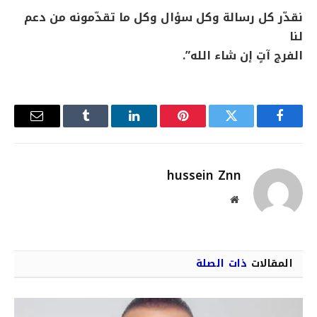
نقدّر كل رسالة وكل سؤال وكل ما تقدّمونه من دعم
لنا
الفرج آتٍ إن شاء الله”.
فيسبوك
تويتر
بينتيريست
لينكدإن
Tumblr
البريد
الإلكترو
hussein Znn
موقع
الويب
المقالات
ذات الصلة