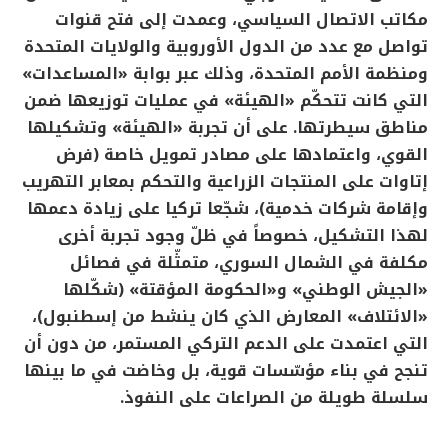
مكاتب الاتصال السياسي، وعمدت إلى فتح قنوات
تواصل مع عدد من الدول الأوروبية والولايات المتحدة
ومنظمة الأمم المتحدة، وذلك عبر بوابة «المساعدات»
التي كانت تتحكّم «الهيئة» في عمليات توزيعها ضمن
مناطق سيطرتها. على أن تجربة «الهيئة» وتشكيلها
القوي، واعتمادها على مصادر تمويل خاصة (فرض
إتاوات على المنتجات الزراعية والتحكم بمعابر التهريب
وإقامة شركات خدمية)، شجّعا تركيا على زيادة دعمها
لهذا التشكيل، خصوصاً في ظلّ وجود تجربة أخرى
مكلفة في الشمال السوري، متمثّلة في فصائل
«الجيش الوطني» و«الحكومة المؤقتة» (شكّلها
«الائتلاف» المعارض الذي كان ينشط من إسطنبول)،
التي اعتمدت على الدعم التركي المستمر، من دون أن
تنجح في بناء مؤسّسات قوية، بل وخاضت في ما بينها
سلسلة طويلة من الصراعات على النفوذ.