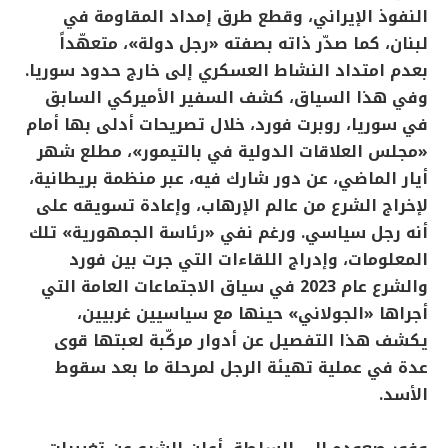
النفوذ الإيراني، وقطع طرق إمداد المقاومة في
لبنان، كما صدّر ذاته بصفته «رجل دولة»، متعهّداً
بعدم امتداد النشاط العسكري إلى خارج حدود سوريا.
وفي هذا السياق، كشف السفير الأميركي السابق
في سوريا، روبرت فورد، خلال تصريحات أدلى بها أمام
«مجلس العلاقات الدولية في بالتيمور»، مطلع شهر
أيار الماضي، عن دور شارك فيه، عبر منظمة بريطانية،
لإخراج الشرع من عالم الإرهاب، وإعادة تسويقه على
أنه رجل سياسي. ورغم نفي «رئاسة الجمهورية» تلك
المعلومات، وإدراج اللقاءات التي جرت بين فورد
والشرع عام 2023 في سياق الاجتماعات العامة التي
أجراها «الجولاني» حينها مع سياسيين غربيين،
يكشف هذا التفصيل عن أدوار مركّبة لعبتها قوى
عدة في عملية تهيئة الرجل لمرحلة ما بعد سقوط
الأسد.