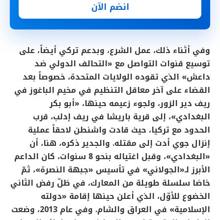
انضم الآن
وفي أثناء ذلك، عمل الشرع، وبدعم تركي أيضاً، على
توسيع قنوات التواصل مع «التحالف الدولي ضد
داعش» الذي تقوده الولايات المتحدة، خصوصاً بعد
القضاء على آخر معاقل التنظيم في مخيم الباغوز في
ريف دير الزور، ولجوء زعيمه حينها، «أبو بكر
البغدادي»، إلى قرية باريشا في ريف إدلب، قرب
الحدود مع تركيا، حيث قادت واشنطن لاحقاً عملية
إنزال جوي أدت إلى مقتله. والجدير ذكره، هنا، أن
«البغدادي»، وقبل اغتياله بنحو 8 سنوات، كان الداعم
الأبرز لـ«الجولاني» في تأسيس «جبهة النصرة»، ثمّ
خاضا سلسلة طويلة من المعارك، في ظلّ رفض الثاني
الخضوع للأوّل، الذي أعلن حينها إقامة «دولته
الإسلامية» في العراق والشام. وفي عام 2013، وضعت