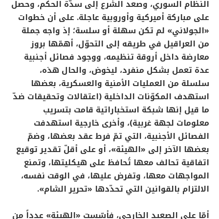
النظام السوري، وصعد الشرع إلى سدّة الحكم، وحصل
على مباركة أميركية وأوروبية عاجلة. على أن خطوات
«الجولاني» لم تكن سهلة أو سلسة؛ إذ واجه جملة
من العراقيل في طريقه إلى التحوّل، أهمّها بروز
معارضة داخل أروقة تنظيمه، ووجود فصائل أجنبية
عدة تعمل بشكل منفرد، ليخوض، والحال هذه،
سلسلة من العمليات الأمنية والعسكرية، بعضها
استهدف المكوّنات الداخلية (اعتقالات وتحقيقات ضدّ
ما قيل إنها شبكة استخباراتية قامت بتسريب
معلومات لجهة غربية)، وأخرى خارجية استهدفت
الفصائل الأجنبية، التي تمّ فرط عقد بعضها، وضمّ
بعضها الآخر إلى «الهيئة»، أو على أقلّ تقدير توقيع
اتفاقية تحالف معها تُحافظ على هيكليتها، وتمنع
المواجهات معها، وتفرض عليها، في الوقت نفسه،
الالتزام بالقوانين التي تحدّدها «تحرير الشام».
أمّا على الصعيد الخارجي، فأسّست «الهيئة» عدداً من