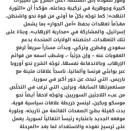
وفور صعوده إلى السلطة، أعلن الشرع عن تغييرات
كبيرة وجوهرية في تركيبة جماعته، مؤكداً أن «الثورة
انتهت»؛ كما توجّه بكلّ ما أوتي من قوة نحو واشنطن،
مقدّماً تعهدات بحفظ «أمن الجوار» بما يشمل
إسرائيل، والمشاركة في «محاربة الإرهاب». وبناءً على
تلك التعهدات، احتضنته الولايات المتحدة بدعم
سعودي وقطري وتركي، وبدأت مساراً سريعاً لرفع
العقوبات عنه – وإن جزئياً -، وشطب اسمه من قوائم
الإرهاب. وبالاندفاعة نفسها، توجّه الشرع نحو أوروبا
عبر بوابتَي فرنسا وألمانيا، ناسجاً علاقات متينة مع
باريس، التي تبحث عن دور أكبر في سوريا،
مستعمرتها السابقة، وبرلين، التي ترغب في التخلّص
من عبء اللاجئين السوريين. وتوجّه لاحقاً أيضاً نحو
موسكو وبكين، لينسج خريطة علاقات سياسية قوية،
بدت كفيلة بطيّ الصفحات القاتمة من تاريخه، وبلورة
موقعه الجديد باعتباره رئيساً انتقالياً لسوريا، يعمل
على ترسيخ نفوذه والاستعداد لما بعد «المرحلة