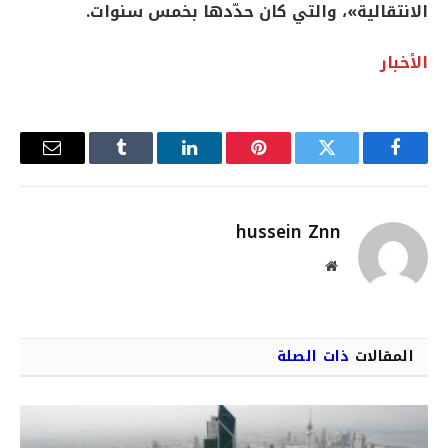
الانتقالية»، والتي كان حدّدها بخمس سنوات.
الأخبار
فيسبوك
تويتر
بينتيريست
لينكدإن
Tumblr
البريد
الإلكترو
hussein Znn
موقع
الويب
المقالات
ذات الصلة