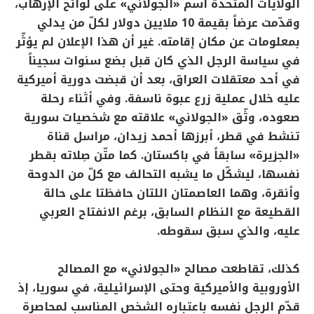
الولايات المتحدة اسم «الجولاني» على لوائح الإرهاب،
وقدّمت عرضاً بقيمة 10 ملايين دولار لكلّ من يدلي
بمعلومات عن مكان إقامته. غير أن هذا الإعلان لم يؤثّر
في سياسة الرجل الذي كان قبل بضع سنوات سجيناً
في أحد معتقلات العراق، بعد أن قبضت دورية أميركية
عليه خلال عملية زرع عبوة ناسفة. وفي أثناء رحلة
صعوده، وثّق «الجولاني» علاقته مع شخصيات سورية
تنشط في قطر، أبرزها أحمد زيدان، مراسل قناة
«الجزيرة» سابقاً في باكستان. كما متّن صِلاته بقطر
نفسها، ليشكّل ما يشبه التحالف مع كلّ من الدوحة
وأنقرة، وهما العاصمتان اللتان حافظتا على حالة
القطيعة مع النظام السابق، برغم الانفتاح العربي
عليه، والذي سبق سقوطه.
كذلك، تقاطعت مصالح «الجولاني» مع المصالح
الأوروبية والأميركية وحتى الإسرائيلية، في سوريا، إذ
قدّم الرجل نفسه باعتباره الشخص المناسب لمحاصرة