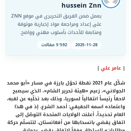
hussein Znn
يعمل ضمن الفريق التحريري في موقع ZNN
على إعداد ومراجعة مواد إخبارية موثوقة
ومتابعة للأحداث بأسلوب مهني وواضح.
2025-11-28
5٬592 مقالات
|
عامر علي
|
شكّل عام 2021 نقطة تحوّل بارزة في مسار «أبو محمد
الجولاني»، زعيم «هيئة تحرير الشام»، الذي سيصبح
لاحقاً رئيساً انتقالياً لسوريا، وذلك بعد تخلّيه عن لقبه،
واعتماده اسمه الحقيقي: أحمد الشرع. إذ في هذا
العام تحديداً، أعلنت الولايات المتحدة التوصّل إلى
اتفاق يقضي بانسحابها من أفغانستان، لتتسلّم حركة
«طالبان» السلطة، وفقاً لاتفاق يقضي بحماية