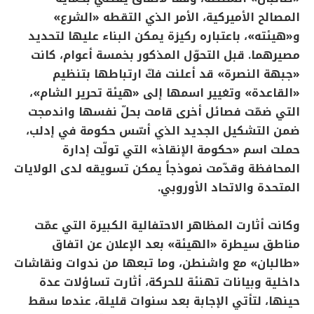
المصالح الأميركية، الأمر الذي التقطه «الشرع»
و«هيئته»، باعتباره ركيزة يمكن البناء عليها لتحديد
مصيرهما. قبل التحوّل المذكور بخمسة أعوام، كانت
«جبهة النصرة» قد أعلنت فكّ ارتباطها بتنظيم
«القاعدة» وتغيير اسمها إلى «هيئة تحرير الشام»،
التي ضمّت فصائل أخرى قامت بحلّ نفسها واندمجت
ضمن التشكيل الجديد الذي أسّس حكومة في إدلب،
حملت اسم «حكومة الإنقاذ» التي تولّت إدارة
المحافظة وقدّمت نموذجاً يمكن تسويقه لدى الولايات
المتحدة والاتحاد الأوروبي.
وكانت أثارت المظاهر الاحتفالية الكبيرة التي عمّت
مناطق سيطرة «الهيئة» بعد الإعلان عن اتفاق
«طالبان» مع واشنطن، وما تبعها من ندوات ونقاشات
داخلية وبيانات تهنئة للحركة، أثارت تساؤلات عدة
حينها، لتأتي الإجابة بعد سنوات قليلة، عندما سقط