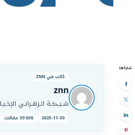
شاركها
كاتب في ZNN
znn
شـبـڪـة الـزهـرانـي الإخـبـار
2025-11-30
30٬636 مقالات