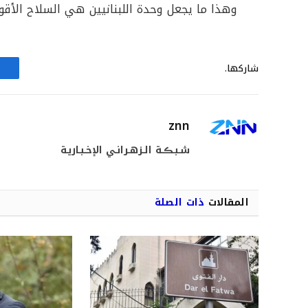
وهذا ما يجعل وحدة اللبنانيين هي السلاح الأق
شاركها.
znn
شـبـڪـة الـزهـرانـي الإخـبـاريـة
المقالات
ذات الصلة