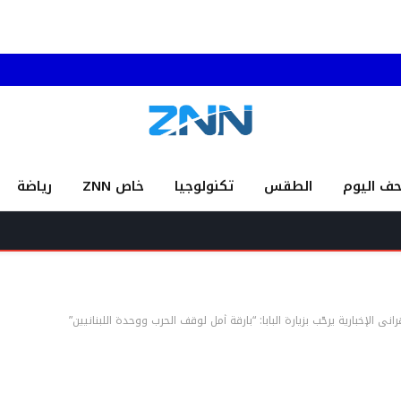
حف اليوم
الطقس
تكنولوجيا
خاص ZNN
رياضة
ني الإخبارية يرحّب بزيارة البابا: “بارقة أمل لوقف الحرب ووحدة اللبنانيين”