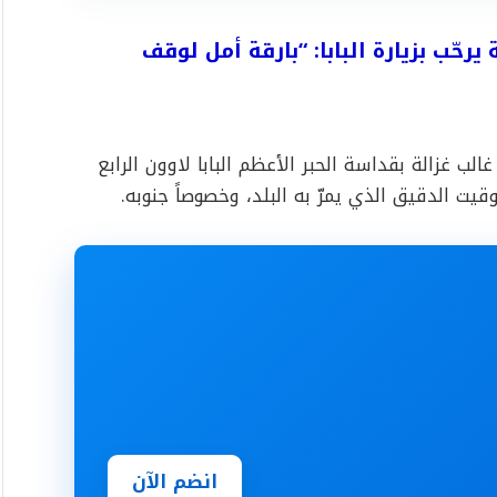
رحّب بزيارة البابا: “بارقة أمل لوقف
لب غزالة بقداسة الحبر الأعظم البابا لاوون الرابع
يت الدقيق الذي يمرّ به البلد، وخصوصاً جنوبه.
انضم الآن