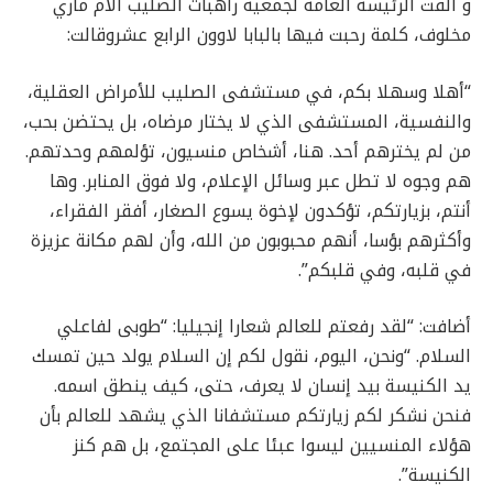
و ألقت الرئيسة العامة لجمعية راهبات الصليب الأم ماري
مخلوف، كلمة رحبت فيها بالبابا لاوون الرابع عشروقالت:
“أهلا وسهلا بكم، في مستشفى الصليب للأمراض العقلية،
والنفسية، المستشفى الذي لا يختار مرضاه، بل يحتضن بحب،
من لم يخترهم أحد. هنا، أشخاص منسيون، تؤلمهم وحدتهم.
هم وجوه لا تطل عبر وسائل الإعلام، ولا فوق المنابر. وها
أنتم، بزيارتكم، تؤكدون لإخوة يسوع الصغار، أفقر الفقراء،
وأكثرهم بؤسا، أنهم محبوبون من الله، وأن لهم مكانة عزيزة
في قلبه، وفي قلبكم”.
أضافت: “لقد رفعتم للعالم شعارا إنجيليا: “طوبى لفاعلي
السلام. “ونحن، اليوم، نقول لكم إن السلام يولد حين تمسك
يد الكنيسة بيد إنسان لا يعرف، حتى، كيف ينطق اسمه.
فنحن نشكر لكم زيارتكم مستشفانا الذي يشهد للعالم بأن
هؤلاء المنسيين ليسوا عبئا على المجتمع، بل هم كنز
الكنيسة”.