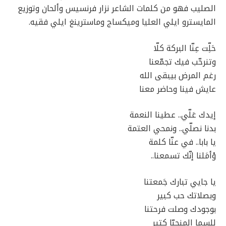
الصليب فهو من كلمات الشاعر نزار فرنسيس وألحان وتوزيع
المايسترو ايلي العليا وميكساج وماسترينغ ايلي فقيه.
حَلِّت عِنّا البركة كلّا
وتنرحّب فيك تجمّعنا
رغم المرض بيبقى الله
عايش فينا وحاضر معنا
إيدك عَلّي.. عطينا النعمة
بدنا نصلّي.. ونمحي العتمة
يا بابا.. في عنّا كلمة
وْأمَلنا إنّك تسمعنا..
يا جايي تبارك جَمعتنا
وبصلاتك حب كبير
بوجودك وصلت فرحتنا
للسما المنحبّا كتير