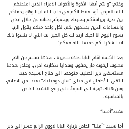
وختم: “وانتم أيها الأخوة والأخوات الاعزاء الذين امتحنكم
الله بالمرض، أود فقط انكم في قلب الله ابينا وهو يحملكم
بين يديه ويرافقكم بمحبتك ويغمركم بحنانه من خلال ايدي
وابتسامات الذين يهتمون بكم، لكل واحد منكم يقول الرب
يسوع اليوم انا احبك اريد لك كل الخير انت ابني لا تنسوا ذلك
ابدا. شكرا لكم جميعا. الله معكم”.
بعد الكلمة اقام البابا صلاة قصيرة ، بعدها تسلم من الام
مخلوف ايقونة مار يعقوب وهدايا تذكارية اخرى، وغادر بعدها
مستشفى دير الصليب متوجها الى جناح السيدة حيث
التقى الأطفال في مبنى “سان دومينيك” بعيدا من الاعلام،
ومن هناك توجه الى المرفأ. على وقع النشيد الخاص
بالمناسبة .
نشيد”أملنا”
أما نشيد “أملنا” الخاص بزيارة البابا لاوون الرابع عشر الى دير