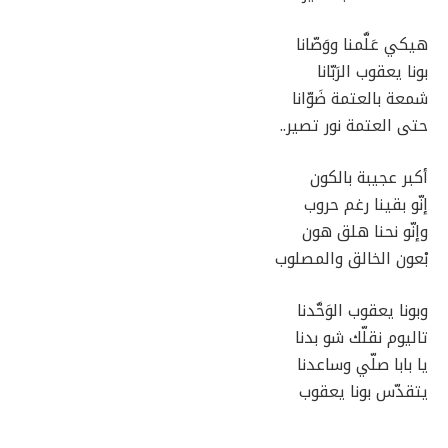
هيكي عَلَّمنا ووَصّانا
بونا يعقوب الرَبّانا
شمعة بالعتمة ضَوّانا
حتى العتمة نور تصير..
أكبر عجيبة بالكون
إنّو بقينا رغم حروب
وإنّو نحنا هلق هون
بْعون الخالق والمصلوب
وبونا يعقوب الوَحَّدنا
تاليوم نقلّك شو بدنا
يا بابا صلّي وساعدنا
يتقدّس بونا يعقوب