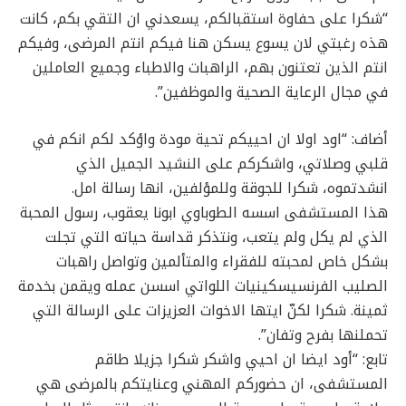
“شكرا على حفاوة استقبالكم، يسعدني ان التقي بكم، كانت
هذه رغبتي لان يسوع يسكن هنا فيكم انتم المرضى، وفيكم
انتم الذين تعتنون بهم، الراهبات والاطباء وجميع العاملين
في مجال الرعاية الصحية والموظفين”.
أضاف: “اود اولا ان احييكم تحية مودة واؤكد لكم انكم في
قلبي وصلاتي، واشكركم على النشيد الجميل الذي
انشدتموه، شكرا للجوقة وللمؤلفين، انها رسالة امل.
هذا المستشفى اسسه الطوباوي ابونا يعقوب، رسول المحبة
الذي لم يكل ولم يتعب، ونتذكر قداسة حياته التي تجلت
بشكل خاص لمحبته للفقراء والمتألمين وتواصل راهبات
الصليب الفرنسيسكينيات اللواتي اسسن عمله ويقمن بخدمة
ثمينة. شكرا لكنّ ايتها الاخوات العزيزات على الرسالة التي
تحملنها بفرح وتفان”.
تابع: “أود ايضا ان احيي واشكر شكرا جزيلا طاقم
المستشفى، ان حضوركم المهني وعنايتكم بالمرضى هي