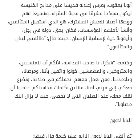
أبونا يعقوب، بعرس إعلانه قديسا على مذابح الكنيسة،
ليكون نموذجا مشرقا في محبة الفقراء، وشفيعا لهم،
ووجها أصيلا للعيش المشترك، هو الذي استقبل المتألمين،
وأنشأ لأجلهم المؤسسات، فكان، بحق، دولة في رجل،
وأيقونة حية لإنسانية الإنسان، حينما قال: “طائفتي لبنان
والمتألمون”.
وختمت: “شكرا، يا صاحب القداسة، لأنكم أب للمنسيين،
والمتروكين، والمهمشين. كونوا واثقين بأننا، ومرضانا،
وتلامذتنا، ومن نعمل معهم، نحملكم في صلاتنا، ونضرع،
معكم، إلى مريم، أمنا، قائلين بكلمات قداستكم: علمينا أن
نقف معك، عند الصلبان التي لا تحصى، حيث لا يزال ابنك
مصلوبا”.
البابا لاوون
ثم ألقى البابا لاوون الرابع عشر كلمة قال فيها: