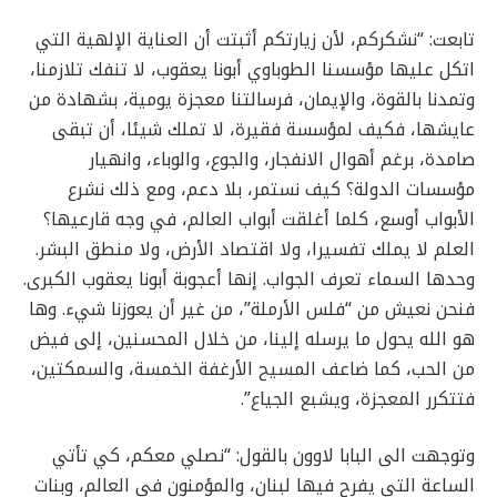
تابعت: “نشكركم، لأن زيارتكم أثبتت أن العناية الإلهية التي
اتكل عليها مؤسسنا الطوباوي أبونا يعقوب، لا تنفك تلازمنا،
وتمدنا بالقوة، والإيمان، فرسالتنا معجزة يومية، بشهادة من
عايشها، فكيف لمؤسسة فقيرة، لا تملك شيئا، أن تبقى
صامدة، برغم أهوال الانفجار، والجوع، والوباء، وانهيار
مؤسسات الدولة؟ كيف نستمر، بلا دعم، ومع ذلك نشرع
الأبواب أوسع، كلما أغلقت أبواب العالم، في وجه قارعيها؟
العلم لا يملك تفسيرا، ولا اقتصاد الأرض، ولا منطق البشر.
وحدها السماء تعرف الجواب. إنها أعجوبة أبونا يعقوب الكبرى.
فنحن نعيش من “فلس الأرملة”، من غير أن يعوزنا شيء. وها
هو الله يحول ما يرسله إلينا، من خلال المحسنين، إلى فيض
من الحب، كما ضاعف المسيح الأرغفة الخمسة، والسمكتين،
فتتكرر المعجزة، ويشبع الجياع”.
وتوجهت الى البابا لاوون بالقول: “نصلي معكم، كي تأتي
الساعة التي يفرح فيها لبنان، والمؤمنون في العالم، وبنات