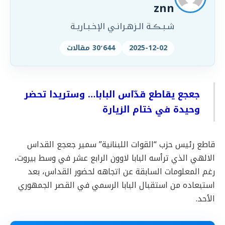
znn
شـبـڪـة الـزهـرانـي الإخـبـاريـة
2025-12-02
30٬644 مقالات
جعجع يقاطع قدّاس البابا… وستريدا تحضر
وحيدة في ختام الزيارة
قاطع رئيس حزب “القوات اللبنانية” سمير جعجع القداس
الالهي الذي ترأسه البابا لاوون الرابع عشر في وسط بيروت،
رغم المعلومات السابقة عن اتجاهه لحضور القداس، بعد
استبعاده من استقبال البابا الرسمي في القصر الجمهوري
الأحد.