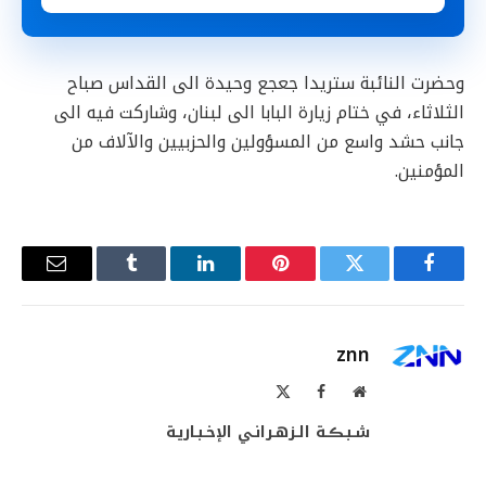
وحضرت النائبة ستريدا جعجع وحيدة الى القداس صباح
الثلاثاء، في ختام زيارة البابا الى لبنان، وشاركت فيه الى
جانب حشد واسع من المسؤولين والحزبيين والآلاف من
المؤمنين.
فيسبوك
تويتر
بينتيريست
لينكدإن
Tumblr
البريد
الإلكترو
znn
موقع
فيسبوك
X
الويب
(Twitter)
شـبـڪـة الـزهـرانـي الإخـبـاريـة