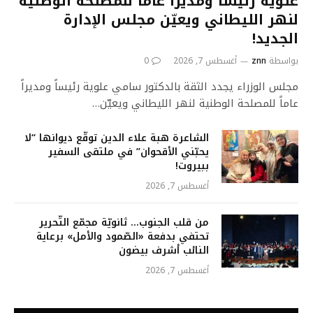
علوية رئيساً ومديراً عاماً للمصلحة الوطنية
لنهر الليطاني ويعيّن مجلس الإدارة
الجديد!
بواسطة
znn
أغسطس 7, 2026
0
مجلس الوزراء يجدد الثقة بالدكتور سامي علوية رئيساً ومديراً
عاماً للمصلحة الوطنية لنهر الليطاني ويعيّن…
الشاعرة هبة علاء الدين توقّع ديوانها “لا
يحبّني الأقحوان” في ملتقى السفير
ببيروت!
أغسطس 7, 2026
من قلب الجنوب… ثانويّة مجمّع التّحرير
تحتفي بدفعة «الصّمود والأمل» برعاية
النائب أشرف بيضون
أغسطس 7, 2026