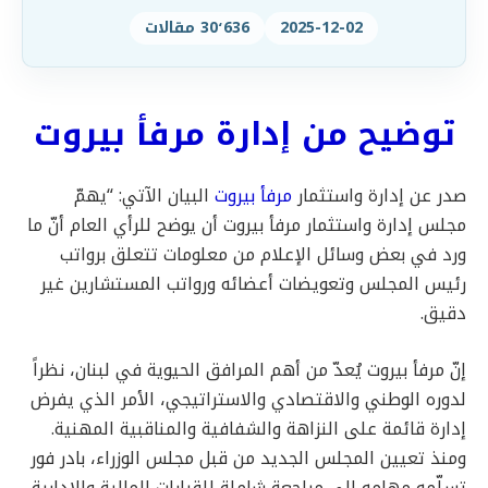
2025-12-02
30٬636 مقالات
توضيح من إدارة مرفأ بيروت
صدر عن إدارة واستثمار
مرفأ بيروت
البيان الآتي: “يهمّ
مجلس إدارة واستثمار مرفأ بيروت أن يوضح للرأي العام أنّ ما
ورد في بعض وسائل الإعلام من معلومات تتعلق برواتب
رئيس المجلس وتعويضات أعضائه ورواتب المستشارين غير
دقيق.
إنّ مرفأ بيروت يُعدّ من أهم المرافق الحيوية في لبنان، نظراً
لدوره الوطني والاقتصادي والاستراتيجي، الأمر الذي يفرض
إدارة قائمة على النزاهة والشفافية والمناقبية المهنية.
ومنذ تعيين المجلس الجديد من قبل مجلس الوزراء، بادر فور
تسلّمه مهامه إلى مراجعة شاملة للقرارات المالية والإدارية