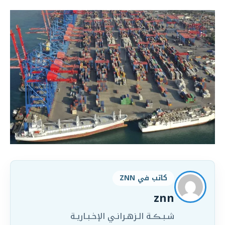
كاتب في ZNN
znn
شـبـڪـة الـزهـرانـي الإخـبـاريـة