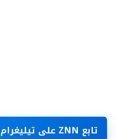
تابع ZNN على تيليغرام