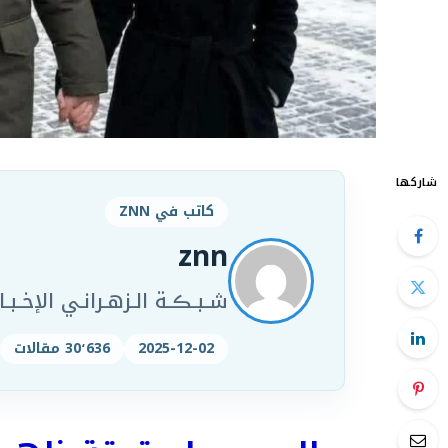
شاركها
كاتب في ZNN
znn
شـبـڪـة الـزهـرانـي الإخـبـار
2025-12-02
30٬636 مقالات