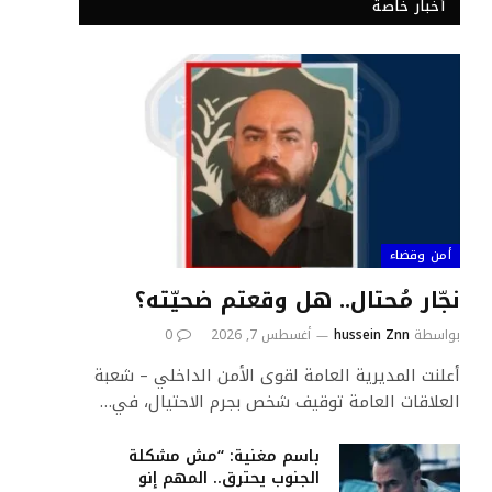
أخبار خاصة
أمن وقضاء
نجّار مُحتال.. هل وقعتم ضحيّته؟
بواسطة
hussein Znn
أغسطس 7, 2026
0
أعلنت المديرية العامة لقوى الأمن الداخلي – شعبة
العلاقات العامة توقيف شخص بجرم الاحتيال، في…
باسم مغنية: “مش مشكلة
الجنوب يحترق.. المهم إنو