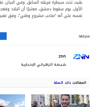
الأول، يوم سقوط دمشق، معتبرًا أن البلاد وقع
نفسه على أنه “صاحب مشروع وطني”، وفق تعبير
شاركها.
znn
شـبـڪـة الـزهـرانـي الإخـبـاريـة
المقالات
ذات الصلة