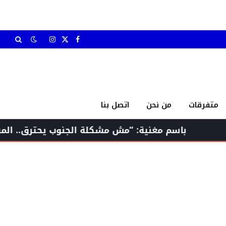
X
فيسبوك
الانستغرام
(Twitter)
متفرقات
من نحن
اتصل بنا
اسم مغنية: “مش مشكلة الجنوب يحترق.. المهم إنو الم