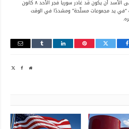
بقيت تحت سيطرة فريقه السابق. وفي البيان، نفى الأسد أن يكون قد غادر سوريا فجر الأحد ٨ كانون
ت “في يد مجموعات مسلّحة” ومشددًا في الوقت
ه.
فيسبوك
تويتر
بينتيريست
لينكدإن
Tumblr
البريد
الإلكتروني
موقع
X
فيسبوك
الويب
Twitter)