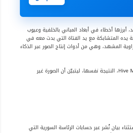
برزها أخطاء في أبعاد المباني بالخلفية وعيوب
يده المتشابكة مع يد الفتاة التي بدت معه في
 ظهرت عبارة “Mind Video AI” في زاوية المشهد، وهي من أدوات إنتاج الصور عبر الذكاء
وأكدت أدوات تقنية متخصصة، بينها Hive Moderation، النتيجة نفسها، ليتبيّن أن الصورة غير
ثناء بيان نُشر عبر حسابات الرئاسة السورية التي