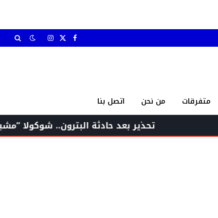
X
فيسبوك
الانستغرام
(Twitter)
متفرقات
من نحن
اتصل بنا
تحذير بعد حادثة البترون.. شوكولا “مشبوهة” تنق