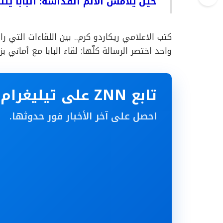
حين يُلامس الألم القداسة: البابا 
كتب الاعلامي ريكاردو كرم.. بين اللقاءات التي را
واحد اختصر الرسالة كلّها: لقاء البابا مع أماني
تابع ZNN على تيليغرام
احصل على آخر الأخبار فور حدوثها.