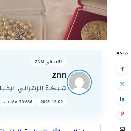
شاركها
كاتب في ZNN
znn
شـبـڪـة الـزهـرانـي الإخـبـار
2025-12-02
30٬636 مقالات