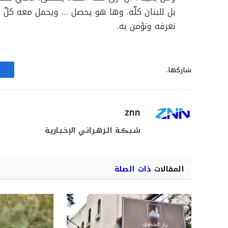
بل للبنان كلّه. وها هو يحصل … ويحمل معه كلّ 
نعرفه ونؤمن به.
شاركها.
znn
شـبـڪـة الـزهـرانـي الإخـبـاريـة
المقالات
ذات الصلة