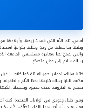
أماني، تلك الأم التي فقدت زوجها وأولادها في 
وطنيّة بما حملته من وجع وكلّلته بكرامةٍ استثنائ
والتي سُمح لها بمغادرة مستشفى الجامعة الأمي
رسالة سلام إلى وطنٍ متصدّع.
كانتا هناك، تحملان صور العائلة كما كانت … قبل
قدّمت للبابا رسالة كتبتها بخطّ الألم والطفولة، 
تسمح له الظروف. لحظة قصيرة وبسيطة، لكنها ح
وفي خلال وجودي في الولايات المتحدة، كنت أحا
ومن بعيد ، أن أرى هذا اللقاء يتحقّق، لأنّني ك