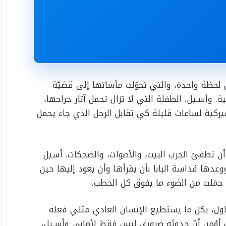
لحظة واحدة، والتي تحوّلت مأساتها إلى قضيّة
ية. وأسـيل، الطفلة التي لا تزال تحمل آثار جراحها،
ركية لساعات قليلة كي تقابل الرجل الذي جاء يحمل
 أن تطفئ الحرب البيت، والأصوات، والضحكات. أسيل
ووعدها قداسة البابا بأن يقرأها وأن يعود إليها حين
مَلت من الضوء ما يفوق كل الخطب.
ول، بكل ما يستطيع الإنسان العادي مثلي فعله
نت أؤمن أنّ حدوثه ضروري ليس فقط لأماني وأسـيل،