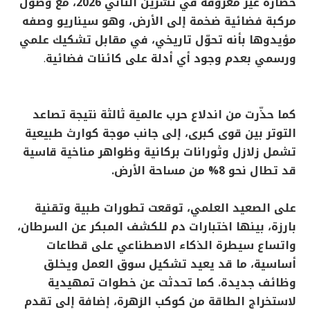
حضارة غير معروفة في تشرين الثاني 2026، مع وصول
مركبة فضائية ضخمة إلى الأرض، وهو سيناريو وصفه
مؤيدوها بأنه تحوّل تاريخي، في مقابل تشكيك علمي
ورسمي بعدم وجود أي أدلة على كائنات فضائية
.
كما حذّرت من اندلاع حرب عالمية ثالثة نتيجة تصاعد
التوتر بين قوى كبرى، إلى جانب موجة كوارث طبيعية
تشمل زلازل وثورانات بركانية وظواهر مناخية قاسية
قد تطال نحو 8% من مساحة الأرض.
على الصعيد العلمي، توقعت تطورات طبية وتقنية
بارزة، بينها اختبارات دم للكشف المبكر عن السرطان،
واتساع سيطرة الذكاء الاصطناعي على قطاعات
أساسية، ما قد يعيد تشكيل سوق العمل ويخلق
وظائف جديدة. كما تحدثت عن خطوات تمهيدية
لاستخراج الطاقة من كوكب الزهرة، إضافة إلى تقدم