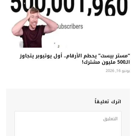
“مستر بيست” يحطم الأرقام.. أول يوتيوبر يتجاوز
الـ500 مليون مشترك!
يونيو 16, 2026
اترك تعليقاً