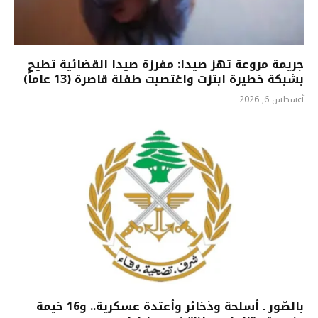
جريمة مروعة تهز صيدا: مفرزة صيدا القضائية تطيح
بشبكة خطيرة ابتزت واغتصبت طفلة قاصرة (13 عاماً)
أغسطس 6, 2026
بالصّور ـ أسلحة وذخائر وأعتدة عسكرية.. و16 خيمة