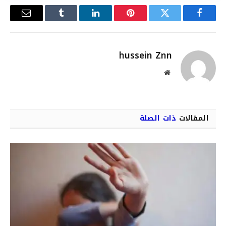
فيسبوك
تويتر
بينتيريست
لينكدإن
Tumblr
البريد
الإلكترو
hussein Znn
موقع
الويب
المقالات
ذات الصلة