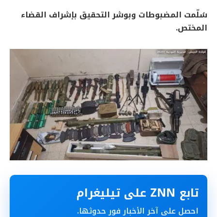
سُلّمت المضبوطات وبوشر التحقيق بإشراف القضاء
المختص.
تابع ZNN على تيليغرام
احصل على آخر الأخبار فور حدوثها.