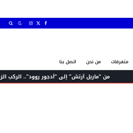
X
فيسبوك
الانستغرام
(Twitter)
متفرقات
من نحن
اتصل بنا
 “ماربل آرتش” إلى “أدجور روود”.. الركب الزينبي يُلبي 