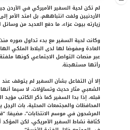
لم تكن لحية السفير الأميركي في الأردن ج
الأردنيين ولفت انتباههم، بل امتد الأمر إ
زيارته بيوت عزاء، ما دفع العديد من وسائل ال
وكانت لحية السفير مع بدء تداول صوره منذ
العادة ومفوضا لها لدى البلاط الملكي الهاش
عبر منصات التواصل الاجتماعي كونها ملفتة 
رأتها مستهجنة.
إلا أن التفاعل بشأن السفير لم يتوقف عند لح
الشعبي مثار حديث وتساؤلات، لا سيما أنها 
قبله، إذا بدا السفير كما ذكر الكاتب مؤيد ا
المحافظات والمجتمعات المحلية، بات الرجل 
المرشحون في موسم الانتخابات”، مضيفا: “ق
كثافة نشاط السفير الأمريكي، لكن المؤكد أن
في المجتمع خلال الفترة الأخيرة”.