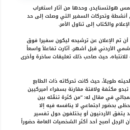
يمس هولتسنايدر، وحدها من أثار استغراب
لى أنشطة وتحركات السفير التي وصلت إلى حد
إعلام والكتاب إلى تناول الأمر.
 أن تم الإعلان عن ترشيحه ليكون سفيرا فوق
مي الأردني قبل أشهر، أثارت تفاعلاً واسعاً
للانتباه، حيث صاحب ذلك تعليقات ساخرة وأخرى
يته طويلاً، حيث كانت تحركاته ذات الطابع
تبدو مكثفة ولافتة مقارنة بسفراء أميركيين
لمجالي في مقال له: “من كثرة تنقّله بين
يحظى بحضور اجتماعي لا ينافسه فيه إلا
د يتفق الأردنيون أو يختلفون حول تفسير
 الرجل أصبح أحد أكثر الشخصيات العامة حضوراً