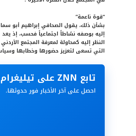
“قوة ناعمة”
بشأن ذلك، يقول الصحافي إبراهيم أبو سماقة
إليه بوصفه نشاطاً اجتماعياً فحسب، إذ يعد عم
النظر إليه كمحاولة لمعرفة المجتمع الأردني
التي تسعى لتعزيز حضورها وخطابها وسياس
تابع ZNN على تيليغرام
احصل على آخر الأخبار فور حدوثها.