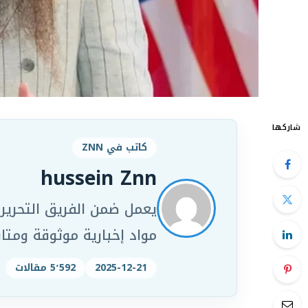
شاركها
كاتب في ZNN
hussein Znn
مواد إخبارية موثوقة ومت
2025-12-21
5٬592 مقالات