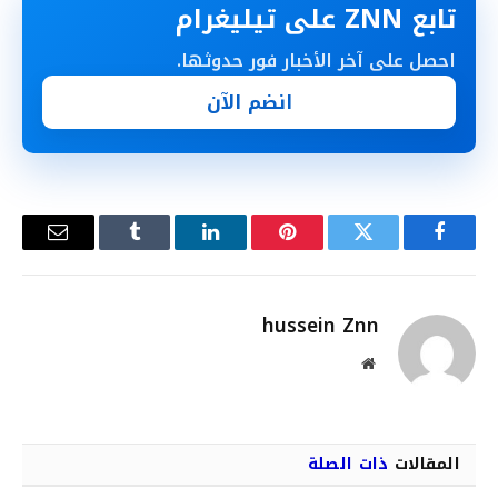
تابع ZNN على تيليغرام
احصل على آخر الأخبار فور حدوثها.
انضم الآن
فيسبوك
تويتر
بينتيريست
لينكدإن
Tumblr
البريد
الإلكترو
hussein Znn
موقع
الويب
المقالات
ذات الصلة