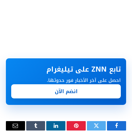
تابع ZNN على تيليغرام
احصل على آخر الأخبار فور حدوثها.
انضم الآن
فيسبوك
تويتر
بينتيريست
لينكدإن
Tumblr
البريد