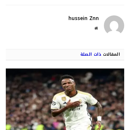
الإلكترو
hussein Znn
موقع
الويب
المقالات
ذات الصلة