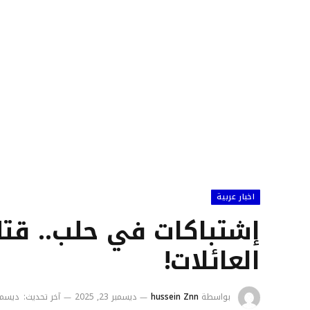
اخبار عربية
إشتباكات في حلب.. قت
العائلات!
بواسطة
hussein Znn
ديسمبر 23, 2025
آخر تحديث:
ديسمبر 23, 