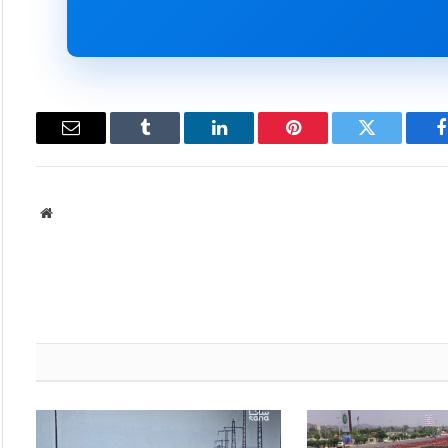
فيسبوك
تويتر
بينتيريست
لينكدإن
Tumblr
البريد
الإلكتروني
موقع
الويب