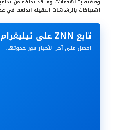
وصفته بـ“الهجمات”، وما قد تخلّفه من تداعيا
اشتباكات بالرشاشات الثقيلة اندلعت في عدد
تابع ZNN على تيليغرام
احصل على آخر الأخبار فور حدوثها.