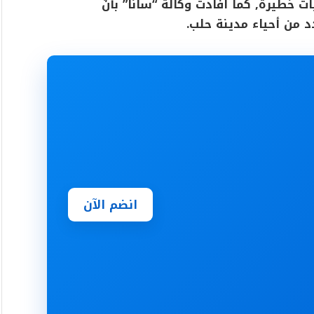
ت خطيرة, كما أفادت وكالة “سانا” بأنّ
 من أحياء مدينة حلب.
انضم الآن