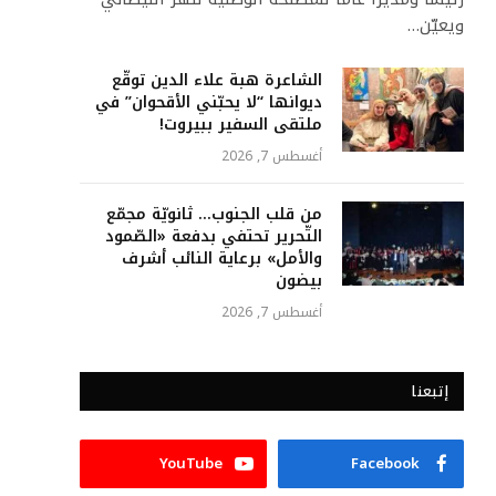
ويعيّن…
الشاعرة هبة علاء الدين توقّع
ديوانها “لا يحبّني الأقحوان” في
ملتقى السفير ببيروت!
أغسطس 7, 2026
من قلب الجنوب… ثانويّة مجمّع
التّحرير تحتفي بدفعة «الصّمود
والأمل» برعاية النائب أشرف
بيضون
أغسطس 7, 2026
إتبعنا
YouTube
Facebook