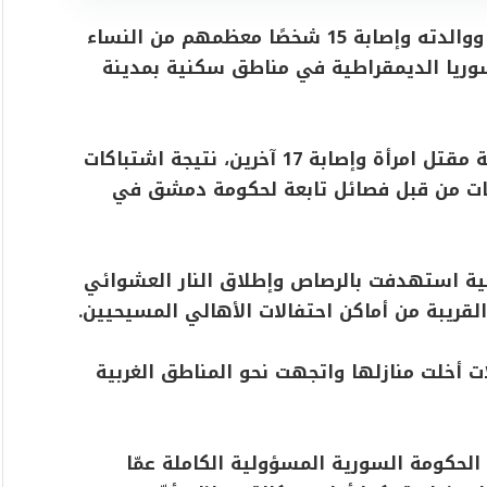
أفادت وزارة الداخلية السورية، بمقتل طفل ووالدته وإصابة 15 شخصًا معظمهم من النساء
سوريا الديمقراطية في مناطق سكنية بمدينة
في المقابل، أعلنت قوات سوريا الديمقراطية مقتل امرأة وإصابة 17 آخرين، نتيجة اشتباكات
بات من قبل فصائل تابعة لحكومة دمشق في
ية استهدفت بالرصاص وإطلاق النار العشوائي
لقريبة من أماكن احتفالات الأهالي المسيحيين.
ات أخلت منازلها واتجهت نحو المناطق الغربية
لحكومة السورية المسؤولية الكاملة عمّا