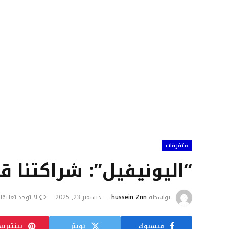
متفرقات
“اليونيفيل”: شراكتنا ق
بواسطة
hussein Znn
ديسمبر 23, 2025
لا توجد تعليقا
فيسبوك
تويتر
بينتيري