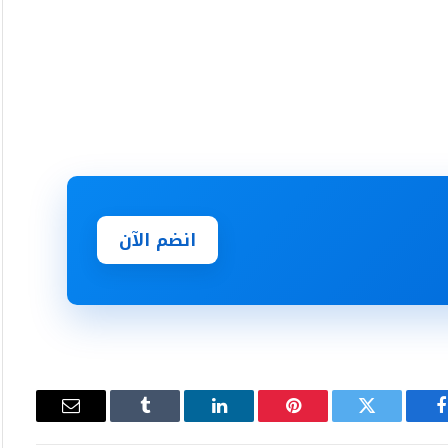
انضم الآن
فيسبوك
تويتر
بينتيريست
لينكدإن
Tumblr
البريد