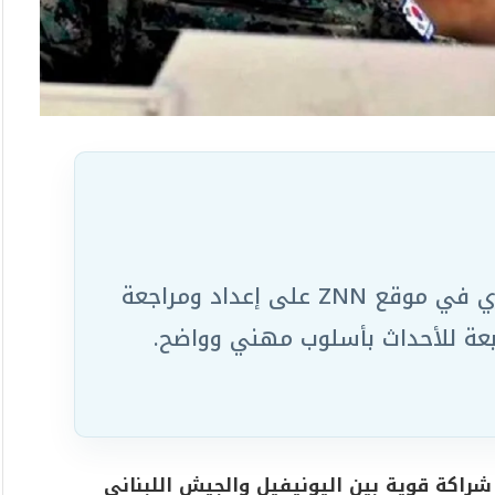
يعمل ضمن الفريق التحريري في موقع ZNN على إعداد ومراجعة
ابعة للأحداث بأسلوب مهني وواضح.
شراكة قوية بين اليونيفيل والجيش اللبناني