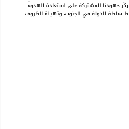
ارين 1701 (2006) و2790 (2025)، وتتركّز جهودنا المشتركة على استعادة الهدوء
سط سلطة الدولة في الجنوب، وتهيئة الظروف