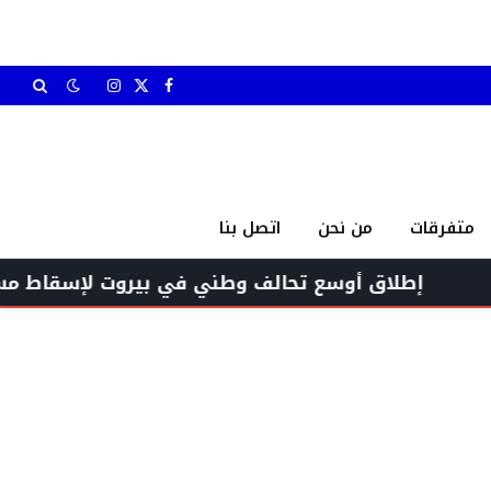
X
فيسبوك
الانستغرام
(Twitter)
متفرقات
من نحن
اتصل بنا
اق أوسع تحالف وطني في بيروت لإسقاط مسارات التطب