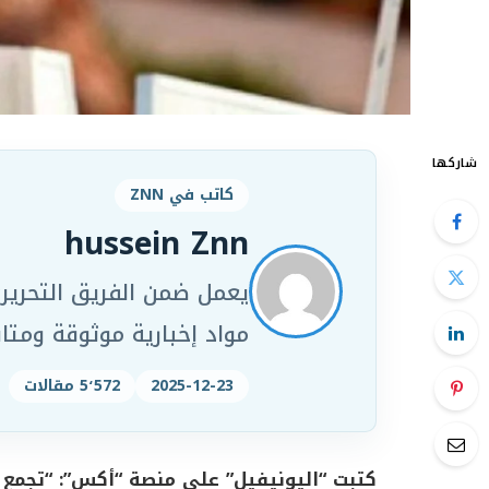
شاركها
كاتب في ZNN
hussein Znn
مواد إخبارية موثوقة ومت
2025-12-23
5٬572 مقالات
كتبت “اليونيفيل” على منصة “أكس”: “تجمع 