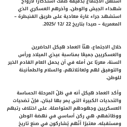
استُهل الاجتماع بدقيقة صمت استذكارًا لأرواح
شهداء الجيش والوطن، وآخرهم العسكري الذي
استشهد جراء غارة معادية على طريق القنيطرة –
المعمرية – صيدا بتاريخ 22 /12 /2025.
خلال الاجتماع، هنّأ العماد هيكل الحاضرين
والعسكريين جميعًا بمناسبة عيدَي الميلاد ورأس
السنة، معربًا عن أمله في أن يحمل العام القادم الخير
والتوفيق لهم ولعائلاتهم، والسلام والطمأنينة
للوطن.
وأكد العماد هيكل أنه في ظلّ المرحلة الحساسة
والتحديات الكبيرة التي يمر بها لبنان، فإنّ تضحيات
العسكريين وجهودهم المتواصلة، على اختلاف رتبهم
ووظائفهم، هي ركن أساسي في نهضة الوطن
ومستقبله، معتبرًا أنّهم يُشاركون في صنع تاريخ