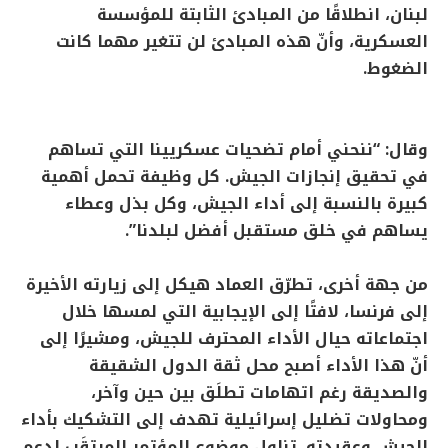
لبنان، انطلاقًا من المبادئ الثابتة للمؤسسة
العسكرية، وأنّ هذه المبادئ لن تتغير مهما كانت
الضغوط.
وقال: “ننحني أمام تضحيات عسكريينا التي تساهم
في تحقيق إنجازات الجيش. كل وظيفة تحمل أهمية
كبيرة بالنسبة إلى أداء الجيش، وكل بذل وعطاء
يساهم في خلق مستقبل أفضل لبلدنا”.
من جهة أخرى، تطرّق العماد هيكل إلى زيارته الأخيرة
إلى فرنسا، لافتًا إلى الإيجابية التي لمسها خلال
اجتماعاته حيال الأداء المحترف للجيش، ومشيرًا إلى
أنّ هذا الأداء أصبح محل ثقة الدول الشقيقة
والصديقة رغم اتهامات تطلَق بين حين وآخر،
ومحاولات تضليل إسرائيلية تهدف إلى التشكيك بأداء
الجيش وعقيدته. تناول موضوع المؤتمر المرتقَب لدعم