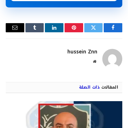
فيسبوك
تويتر
بينتيريست
لينكدإن
Tumblr
البريد
الإلكترو
hussein Znn
موقع
الويب
المقالات
ذات الصلة