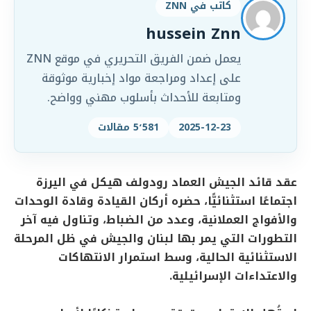
كاتب في ZNN
hussein Znn
يعمل ضمن الفريق التحريري في موقع ZNN
على إعداد ومراجعة مواد إخبارية موثوقة
ومتابعة للأحداث بأسلوب مهني وواضح.
2025-12-23
5٬581 مقالات
عقد قائد الجيش العماد رودولف هيكل في اليرزة
اجتماعًا استثنائيًّا، حضره أركان القيادة وقادة الوحدات
والأفواج العملانية، وعدد من الضباط، وتناول فيه آخر
التطورات التي يمر بها لبنان والجيش في ظل المرحلة
الاستثنائية الحالية، وسط استمرار الانتهاكات
والاعتداءات الإسرائيلية.