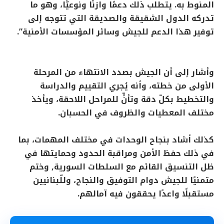
المنوط به. يتطلب ذلك دعمًا وازنًا ونوعيًّا، وهو ما
تدركه الدول الشقيقة والصديقة التي تتوجه إلى
توفير هذا الدعم للجيش وسائر المؤسسات الأمنية”.
وأشار إلى أن الجيش بصدد الانتهاء من المرحلة
الأولى من خطته، وأنه يُجري التقييم والدراسة
والتخطيط بكلّ دقة وتأنٍّ للمراحل اللاحقة، ويأخذ
مختلف المعطيات والظروف في الحسبان.
كذلك أشاد بنجاح الوحدات في مختلف المهمات، بما
في ذلك حفظ الأمن ومراقبة الحدود وحمايتها في
ظل التنسيق القائم مع السلطات السورية, وختم
متمنيًا للجيش دوام التوفيق والنجاح، وللّبنانيين
مستقبلًا واعدًا يحققون فيه آمالهم.