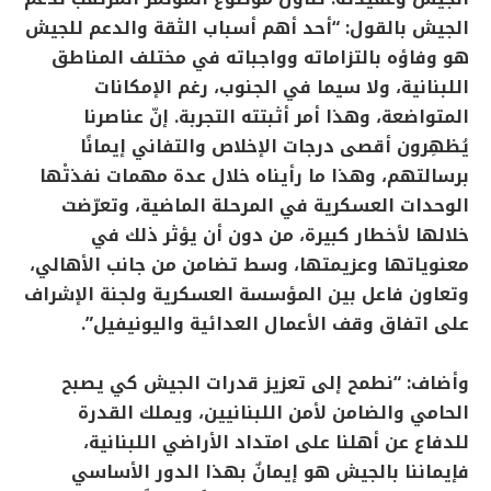
الجيش بالقول: “أحد أهم أسباب الثقة والدعم للجيش
هو وفاؤه بالتزاماته وواجباته في مختلف المناطق
اللبنانية، ولا سيما في الجنوب، رغم الإمكانات
المتواضعة، وهذا أمر أثبتته التجربة. إنّ عناصرنا
يُظهِرون أقصى درجات الإخلاص والتفاني إيمانًا
برسالتهم، وهذا ما رأيناه خلال عدة مهمات نفذتْها
الوحدات العسكرية في المرحلة الماضية، وتعرّضت
خلالها لأخطار كبيرة، من دون أن يؤثر ذلك في
معنوياتها وعزيمتها، وسط تضامن من جانب الأهالي،
وتعاون فاعل بين المؤسسة العسكرية ولجنة الإشراف
على اتفاق وقف الأعمال العدائية واليونيفيل”.
وأضاف: “نطمح إلى تعزيز قدرات الجيش كي يصبح
الحامي والضامن لأمن اللبنانيين، ويملك القدرة
للدفاع عن أهلنا على امتداد الأراضي اللبنانية،
فإيماننا بالجيش هو إيمانٌ بهذا الدور الأساسي